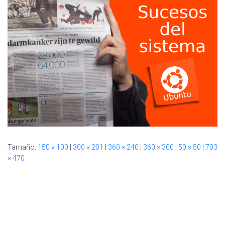
Ó
N
Tamaño:
150 × 100
|
300 × 201
|
360 × 240
|
360 × 300
|
50 × 50
|
703
× 470