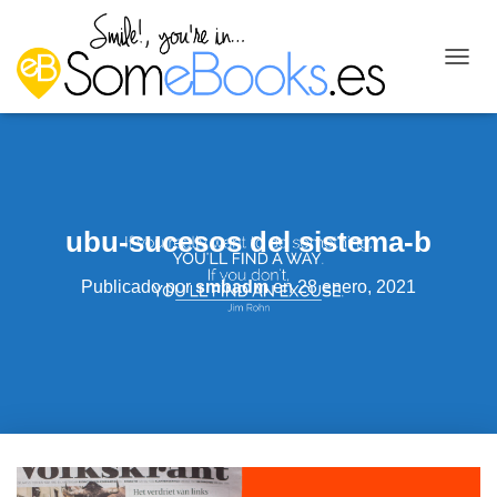
C
A
M
B
I
A
R
M
ubu-sucesos del sistema-b
O
D
O
Publicado por
smbadm
en
28 enero, 2021
D
E
N
A
V
E
G
A
C
I