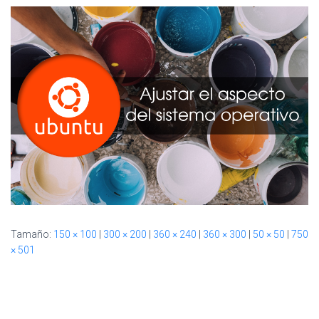
Ó
N
Tamaño:
150 × 100
|
300 × 200
|
360 × 240
|
360 × 300
|
50 × 50
|
750
× 501