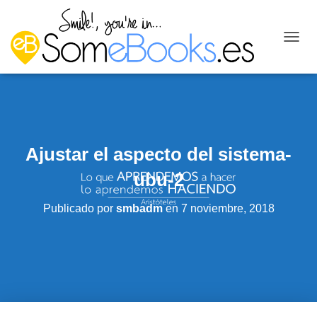
C
A
M
B
I
A
R
M
Ajustar el aspecto del sistema-
O
D
ubu-2
O
D
Publicado por
smbadm
en
7 noviembre, 2018
E
N
A
V
E
G
A
C
I