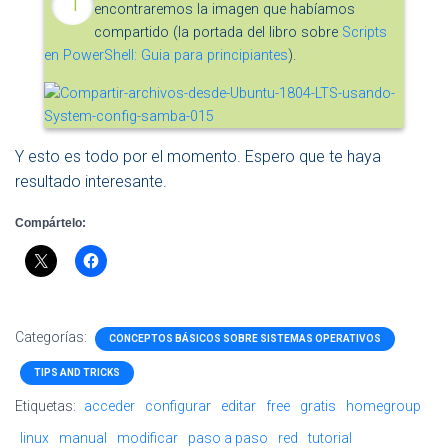
encontraremos la imagen que habíamos
compartido (la portada del libro sobre
Scripts
en PowerShell: Guia para principiantes
).
Y esto es todo por el momento. Espero que te haya
resultado interesante.
Compártelo:
Categorías:
CONCEPTOS BÁSICOS SOBRE SISTEMAS OPERATIVOS
TIPS AND TRICKS
Etiquetas:
acceder
configurar
editar
free
gratis
homegroup
linux
manual
modificar
paso a paso
red
tutorial