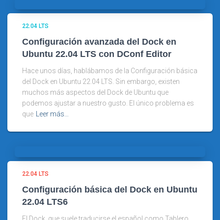
22.04 LTS
Configuración avanzada del Dock en
Ubuntu 22.04 LTS con DConf Editor
Hace unos días, hablábamos de la Configuración básica
del Dock en Ubuntu 22.04 LTS. Sin embargo, existen
muchos más aspectos del Dock de Ubuntu que
podemos ajustar a nuestro gusto. El único problema es
que
Leer más…
22.04 LTS
Configuración básica del Dock en Ubuntu
22.04 LTS6
El Dock, que suele traducirse el español como Tablero,