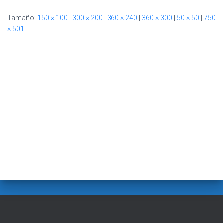
Ó
N
Tamaño:
150 × 100
|
300 × 200
|
360 × 240
|
360 × 300
|
50 × 50
|
750
× 501