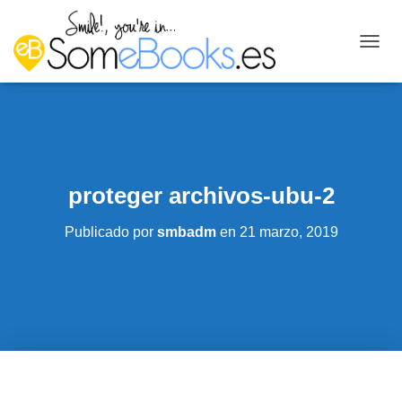
C
A
M
B
I
A
R
M
proteger archivos-ubu-2
O
D
O
Publicado por
smbadm
en
21 marzo, 2019
D
E
N
A
V
E
G
A
C
I