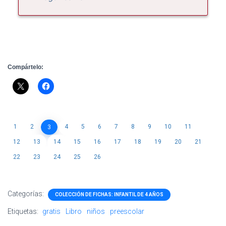
Compártelo:
1
2
4
5
6
7
8
9
10
11
3
12
13
14
15
16
17
18
19
20
21
22
23
24
25
26
Categorías:
COLECCIÓN DE FICHAS: INFANTIL DE 4 AÑOS
Etiquetas:
gratis
Libro
niños
preescolar