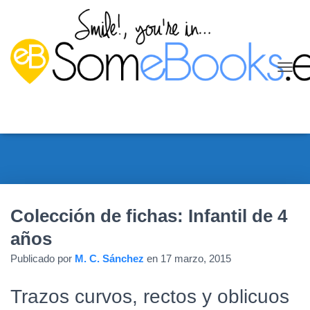
C
A
M
B
I
A
R
M
O
D
O
Colección de fichas: Infantil de 4
D
años
E
N
Publicado por
M. C. Sánchez
en
17 marzo, 2015
A
V
E
Trazos curvos, rectos y oblicuos
G