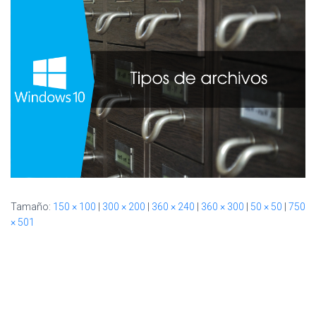
Ó
N
Tamaño:
150 × 100
|
300 × 200
|
360 × 240
|
360 × 300
|
50 × 50
|
750
× 501