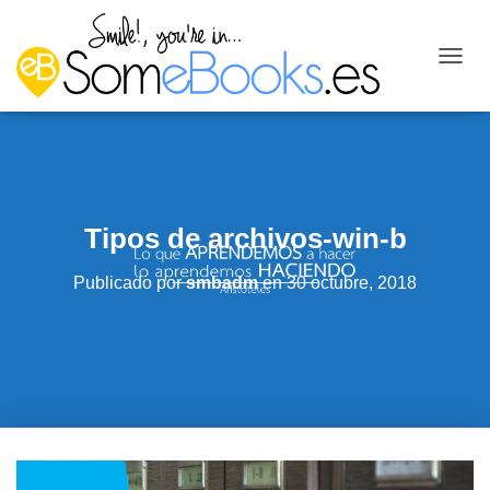
C
A
M
B
I
A
R
M
Tipos de archivos-win-b
O
D
O
Publicado por
smbadm
en
30 octubre, 2018
D
E
N
A
V
E
G
A
C
I