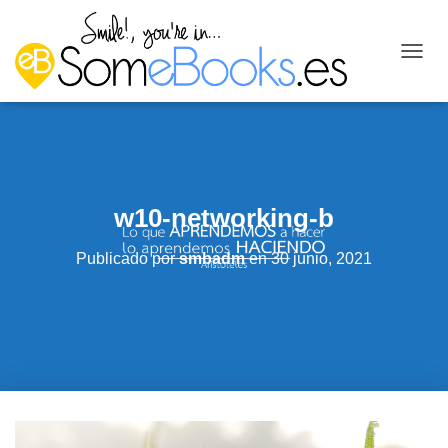
C
A
M
B
I
A
R
M
w10-networking-b
O
D
O
Publicado por
smbadm
en
30 junio, 2021
D
E
N
A
V
E
G
A
C
I