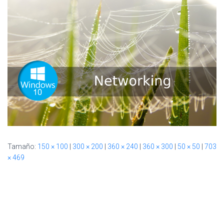
Ó
N
Tamaño:
150 × 100
|
300 × 200
|
360 × 240
|
360 × 300
|
50 × 50
|
703
× 469