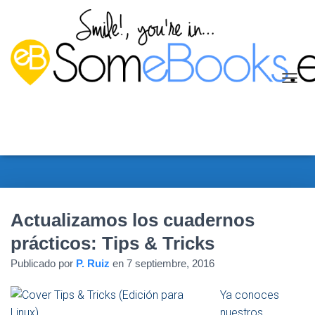
C
A
M
B
I
A
R
M
O
D
Actualizamos los cuadernos
O
D
prácticos: Tips & Tricks
E
Publicado por
P. Ruiz
en
7 septiembre, 2016
N
A
V
Ya conoces
E
nuestros