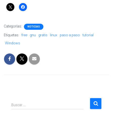
Categorías:
NOTICIAS
Etiquetas:
free
gnu
gratis
linux
paso a paso
tutorial
Windows
B
Buscar …
u