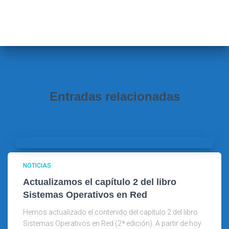
s
c
a
r
:
Entradas relacionadas
NOTICIAS
Actualizamos el capítulo 2 del libro
Sistemas Operativos en Red
Hemos actualizado el contenido del capítulo 2 del libro
Sistemas Operativos en Red (2ª edición). A partir de hoy