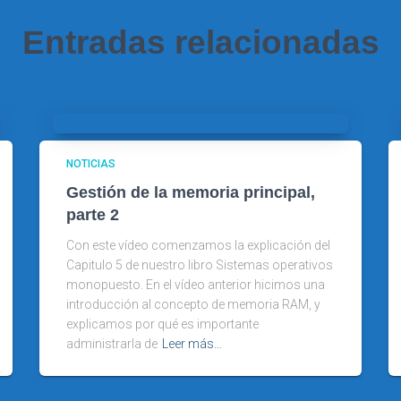
Entradas relacionadas
NOTICIAS
Gestión de la memoria principal,
parte 2
Con este vídeo comenzamos la explicación del
Capitulo 5 de nuestro libro Sistemas operativos
monopuesto. En el vídeo anterior hicimos una
introducción al concepto de memoria RAM, y
explicamos por qué es importante
administrarla de
Leer más…