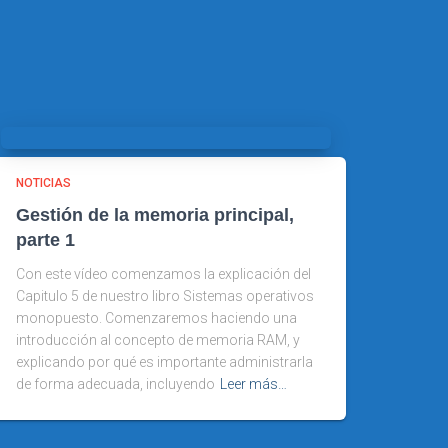
NOTICIAS
Gestión de la memoria principal,
parte 1
Con este vídeo comenzamos la explicación del
Capitulo 5 de nuestro libro Sistemas operativos
monopuesto. Comenzaremos haciendo una
introducción al concepto de memoria RAM, y
explicando por qué es importante administrarla
de forma adecuada, incluyendo
Leer más…