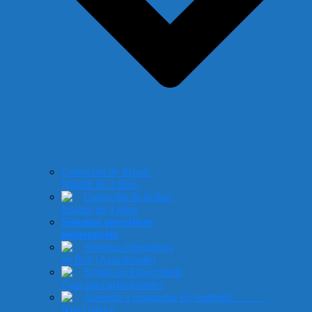
Colección de fichas:
Infantil de 3 años
Colección de fichas:
Infantil de 4 años
Sistemas operativos
monopuesto
Sistemas Operativos
en Red (Actualizado)
Scripts en PowerShell:
Guia para principiantes
Aprende a programar en Android:
Nivel básico