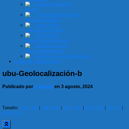
Sistemas Operativos
en Red
Conceptos básicos sobre
sistemas operativos
Tips & Tricks
(Edición para Linux)
Tips & Tricks
(Edición para Windows)
Introducción a las
redes de ordenadores
Introducción a la virtualización
Acerca de SomeBooks.es
ubu-Geolocalización-b
Publicado por
smbadm
en
3 agosto, 2024
Tamaño:
150 × 100
|
300 × 200
|
360 × 240
|
360 × 300
|
50 × 50
|
688 × 459