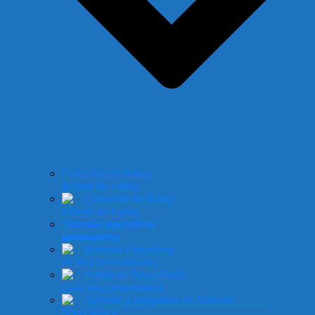
Colección de fichas:
Infantil de 3 años
Colección de fichas:
Infantil de 4 años
Sistemas operativos
monopuesto
Sistemas Operativos
en Red (Actualizado)
Scripts en PowerShell:
Guia para principiantes
Aprende a programar en Android:
Nivel básico