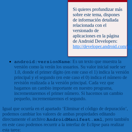
Si quieres profundizar más
sobre este tema, dispones
de información detallada
relacionada con el
versionado de
aplicaciones en la página
de Android Developers:
http://developer.android.com/gu
: Es un texto que muestra la
android:versionName
versión como la verán los usuarios. Su valor inicial suele ser
1.0, donde el primer dígito (en este caso el 1) indica la versión
principal y el segundo (en este caso el 0) indica el número de
revisión realizada a la versión principal. Cada vez que
hagamos un cambio importante en nuestro programa,
incrementaremos el primer número. Si hacemos un cambio
pequeño, incrementaremos el segundo.
Igual que ocurría en el apartado ‘Eliminar el código de depuración’,
podemos cambiar los valores de ambas propiedades editando
directamente el archivo
, pero también
AndroidManifest.xml
en este caso podemos recurrir a la interfaz de Eclipse para realizar
esta tarea: