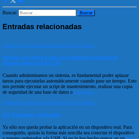
Buscar:
Entradas relacionadas
Aprende a programar en Android: Nivel básico
Aplazar una tarea hasta un momento concreto en
Ubuntu Server 18.04 LTS
Cuando administramos un sistema, es fundamental poder aplazar
tareas para ejecutarlas automáticamente cuando pase un tiempo. Esto
nos permite ejecutar un script de mantenimiento, realizar una copia
de seguridad de una base de datos o
Leer más…
Aprende a programar en Android: Nivel básico
6.8. Probando, probando
Ya sólo nos queda probar la aplicación en un dispositivo real. Para
conseguirlo, quizás la forma más sencilla sea conectar el dispositivo
a nuestro ordenador, vía USB. Si no lo has hecho nunca, es un
Leer