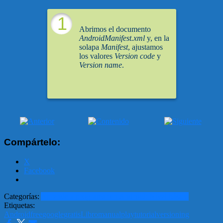
1
Abrimos el documento
AndroidManifest.xml
y, en la
solapa
Manifest
, ajustamos
los valores
Version code
y
Version name
.
Compártelo:
X
Facebook
Categorías:
Aprende a programar en Android: Nivel básico
Etiquetas:
Android
free
google
gratis
Libro
manual
play
tutorial
versioning