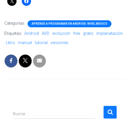
Categorías:
APRENDE A PROGRAMAR EN ANDROID: NIVEL BÁSICO
Etiquetas:
Android
AVD
evolución
free
gratis
implanatación
Libro
manual
tutorial
versiones
B
Buscar …
u
s