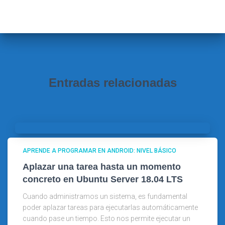
c
a
r
:
Entradas relacionadas
APRENDE A PROGRAMAR EN ANDROID: NIVEL BÁSICO
Aplazar una tarea hasta un momento
concreto en Ubuntu Server 18.04 LTS
Cuando administramos un sistema, es fundamental
poder aplazar tareas para ejecutarlas automáticamente
cuando pase un tiempo. Esto nos permite ejecutar un