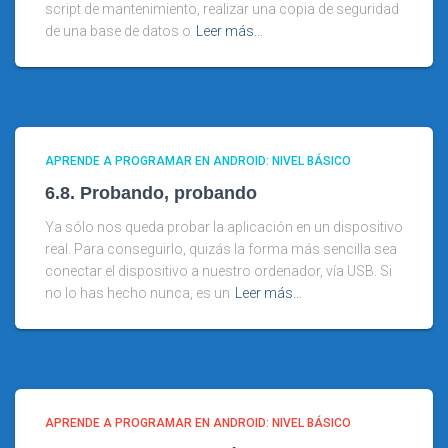
script de mantenimiento, realizar una copia de seguridad
de una base de datos o
Leer más…
APRENDE A PROGRAMAR EN ANDROID: NIVEL BÁSICO
6.8. Probando, probando
Ya sólo nos queda probar la aplicación en un dispositivo
real. Para conseguirlo, quizás la forma más sencilla sea
conectar el dispositivo a nuestro ordenador, vía USB. Si
no lo has hecho nunca, es un
Leer más…
APRENDE A PROGRAMAR EN ANDROID: NIVEL BÁSICO