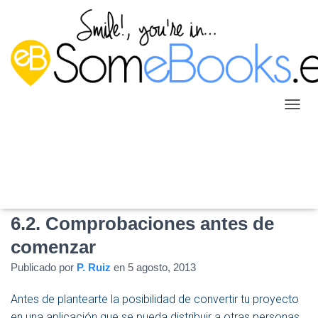
C
A
M
B
I
A
R
M
6.2. Comprobaciones antes de
O
D
comenzar
O
D
Publicado por
P. Ruiz
en
5 agosto, 2013
E
N
Antes de plantearte la posibilidad de convertir tu proyecto
A
en una aplicación que se pueda distribuir a otras personas,
V