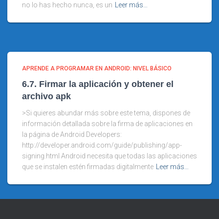
no lo has hecho nunca, es un
Leer más…
APRENDE A PROGRAMAR EN ANDROID: NIVEL BÁSICO
6.7. Firmar la aplicación y obtener el
archivo apk
>Si quieres abundar más sobre este tema, dispones de
información detallada sobre la firma de aplicaciones en
la página de Android Developers:
http://developer.android.com/guide/publishing/app-
signing.html Android necesita que todas las aplicaciones
que se instalen estén firmadas digitalmente
Leer más…