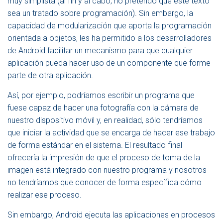
muy simplista (al fin y al cabo, no pretendo que este texto
G
sea un tratado sobre programación). Sin embargo, la
A
capacidad de modularización que aporta la programación
C
I
orientada a objetos, les ha permitido a los desarrolladores
Ó
de Android facilitar un mecanismo para que cualquier
N
aplicación pueda hacer uso de un componente que forme
parte de otra aplicación.
Así, por ejemplo, podríamos escribir un programa que
fuese capaz de hacer una fotografía con la cámara de
nuestro dispositivo móvil y, en realidad, sólo tendríamos
que iniciar la actividad que se encarga de hacer ese trabajo
de forma estándar en el sistema. El resultado final
ofrecería la impresión de que el proceso de toma de la
imagen está integrado con nuestro programa y nosotros
no tendríamos que conocer de forma específica cómo
realizar ese proceso.
Sin embargo, Android ejecuta las aplicaciones en procesos