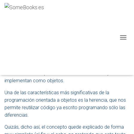
4.6. Modularidad y versatilidad
Publicado por
P. Ruiz
en
5 agosto, 2013
Una de las mayores ventajas que tiene el uso de Java para
C
desarrollar aplicaciones es que se trata de un lenguaje
A
orientado a objetos puro. Es decir, en un programa escrito
M
en Java, todo son objetos cuyo comportamiento está
B
I
definido en una determinada clase. De hecho, todos los
A
elementos de los que hemos hablado en este capítulo se
R
implementan como objetos.
M
O
Una de las características más significativas de la
D
O
programación orientada a objetos es la herencia, que nos
D
permite reutilizar código ya escrito programando sólo las
E
diferencias.
N
A
Quizás, dicho así, el concepto quede explicado de forma
V
E