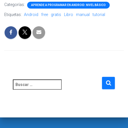
Categorías:
APRENDE A PROGRAMAR EN ANDROID: NIVEL BÁSICO
Etiquetas:
Android
free
gratis
Libro
manual
tutorial
B
u
s
c
a
r
: