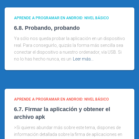
APRENDE A PROGRAMAR EN ANDROID: NIVEL BÁSICO
6.8. Probando, probando
Ya sólo nos queda probar la aplicación en un dispositivo
real. Para conseguirlo, quizás la forma más sencilla sea
conectar el dispositivo a nuestro ordenador, vía USB. Si
no lo has hecho nunca, es un
Leer más…
APRENDE A PROGRAMAR EN ANDROID: NIVEL BÁSICO
6.7. Firmar la aplicación y obtener el
archivo apk
>Si quieres abundar más sobre este tema, dispones de
información detallada sobre la firma de aplicaciones en