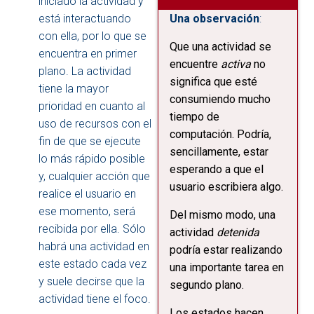
iniciado la actividad y
V
está interactuando
Una observación
:
E
G
con ella, por lo que se
Que una actividad se
A
encuentra en primer
C
encuentre
activa
no
plano. La actividad
I
significa que esté
Ó
tiene la mayor
consumiendo mucho
N
prioridad en cuanto al
tiempo de
uso de recursos con el
computación. Podría,
fin de que se ejecute
sencillamente, estar
lo más rápido posible
esperando a que el
y, cualquier acción que
usuario escribiera algo.
realice el usuario en
ese momento, será
Del mismo modo, una
recibida por ella. Sólo
actividad
detenida
habrá una actividad en
podría estar realizando
este estado cada vez
una importante tarea en
y suele decirse que la
segundo plano.
actividad tiene el foco.
Los estados hacen