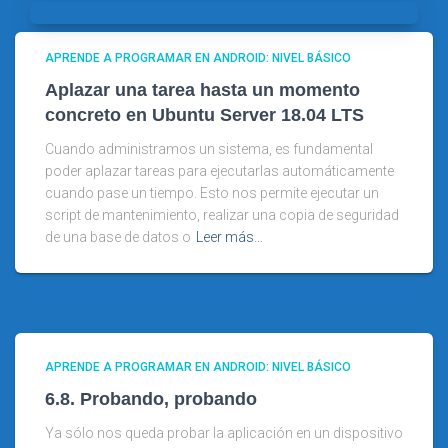
APRENDE A PROGRAMAR EN ANDROID: NIVEL BÁSICO
Aplazar una tarea hasta un momento
concreto en Ubuntu Server 18.04 LTS
Cuando administramos un sistema, es fundamental
poder aplazar tareas para ejecutarlas automáticamente
cuando pase un tiempo. Esto nos permite ejecutar un
script de mantenimiento, realizar una copia de seguridad
de una base de datos o
Leer más…
APRENDE A PROGRAMAR EN ANDROID: NIVEL BÁSICO
6.8. Probando, probando
Ya sólo nos queda probar la aplicación en un dispositivo