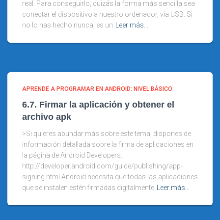
real. Para conseguirlo, quizás la forma más sencilla sea
conectar el dispositivo a nuestro ordenador, vía USB. Si
no lo has hecho nunca, es un
Leer más…
APRENDE A PROGRAMAR EN ANDROID: NIVEL BÁSICO
6.7. Firmar la aplicación y obtener el
archivo apk
>Si quieres abundar más sobre este tema, dispones de
información detallada sobre la firma de aplicaciones en
la página de Android Developers:
http://developer.android.com/guide/publishing/app-
signing.html Android necesita que todas las aplicaciones
que se instalen estén firmadas digitalmente
Leer más…