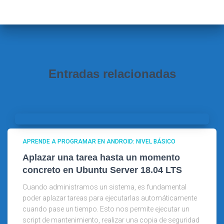
a
r
:
Entradas relacionadas
APRENDE A PROGRAMAR EN ANDROID: NIVEL BÁSICO
Aplazar una tarea hasta un momento
concreto en Ubuntu Server 18.04 LTS
Cuando administramos un sistema, es fundamental
poder aplazar tareas para ejecutarlas automáticamente
cuando pase un tiempo. Esto nos permite ejecutar un
script de mantenimiento, realizar una copia de seguridad