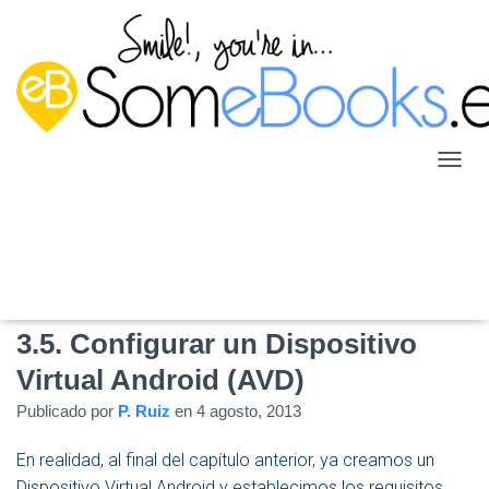
C
A
M
B
I
A
R
M
3.5. Configurar un Dispositivo
O
D
Virtual Android (AVD)
O
D
Publicado por
P. Ruiz
en
4 agosto, 2013
E
N
En realidad, al final del capítulo anterior, ya creamos un
A
Dispositivo Virtual Android y establecimos los requisitos
V