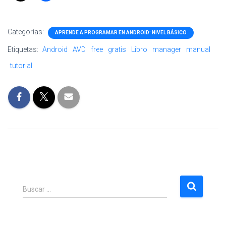
Categorías:
APRENDE A PROGRAMAR EN ANDROID: NIVEL BÁSICO
Etiquetas:
Android
AVD
free
gratis
Libro
manager
manual
tutorial
B
Buscar …
u
s
c