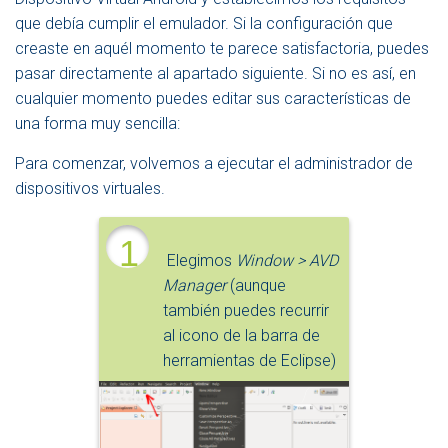
E
que debía cumplir el emulador. Si la configuración que
G
creaste en aquél momento te parece satisfactoria, puedes
A
pasar directamente al apartado siguiente. Si no es así, en
C
I
cualquier momento puedes editar sus características de
Ó
una forma muy sencilla:
N
Para comenzar, volvemos a ejecutar el administrador de
dispositivos virtuales.
1
Elegimos
Window > AVD
Manager
(aunque
también puedes recurrir
al icono de la barra de
herramientas de Eclipse)