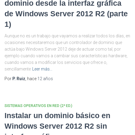
dominio desde la interfaz gráfica
de Windows Server 2012 R2 (parte
1)
Aunque no es un trabajo que vayamos a realizar todos los días, en
ocasiones necesitaremos que un controlador de dominio que
actúa bajo Windows Server 2012 deje de actuar como tal, por
ejemplo cuando vamos a cambiar sus características hardware,
cuando vamos a modificar los servicios que ofrece o,
sencillamente
Leer más…
Por
P. Ruiz
, hace
12 años
SISTEMAS OPERATIVOS EN RED (2ª ED.)
Instalar un dominio básico en
Windows Server 2012 R2 sin