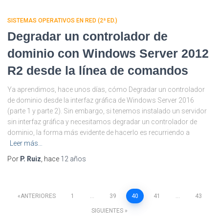
SISTEMAS OPERATIVOS EN RED (2ª ED.)
Degradar un controlador de
dominio con Windows Server 2012
R2 desde la línea de comandos
Ya aprendimos, hace unos días, cómo Degradar un controlador
de dominio desde la interfaz gráfica de Windows Server 2016
(parte 1 y parte 2). Sin embargo, si tenemos instalado un servidor
sin interfaz gráfica y necesitamos degradar un controlador de
dominio, la forma más evidente de hacerlo es recurriendo a
Leer más…
Por
P. Ruiz
, hace
12 años
Paginación
ANTERIORES
1
…
39
40
41
…
43
SIGUIENTES