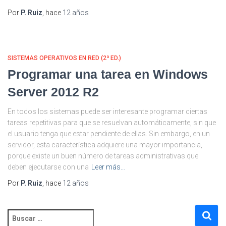
Por
P. Ruiz
, hace
12 años
SISTEMAS OPERATIVOS EN RED (2ª ED.)
Programar una tarea en Windows
Server 2012 R2
En todos los sistemas puede ser interesante programar ciertas
tareas repetitivas para que se resuelvan automáticamente, sin que
el usuario tenga que estar pendiente de ellas. Sin embargo, en un
servidor, esta característica adquiere una mayor importancia,
porque existe un buen número de tareas administrativas que
deben ejecutarse con una
Leer más…
Por
P. Ruiz
, hace
12 años
B
u