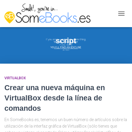
CAMB
MODO
DE
NAVEG
script
VIRTUALBOX
Crear una nueva máquina en
VirtualBox desde la línea de
comandos
En SomeBooks.es, tenemos un buen número de artículos sobre la
utilización de la interfaz gráfica de VirtualBox (sólo tienes que