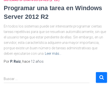
SISTEMAS OPERATIVOS EN RED (2ª ED.)
Programar una tarea en Windows
Server 2012 R2
En todos los sistemas puede ser interesante programar ciertas
tareas repetitivas para que se resuelvan automáticamente, sin que
el usuario tenga que estar pendiente de ellas. Sin embargo, en un
servidor, esta característica adquiere una mayor importancia,
porque existe un buen número de tareas administrativas que
deben ejecutarse con una
Leer más…
Por
P. Ruiz
, hace
12 años
B
Buscar …
u
s
c
a
r
: