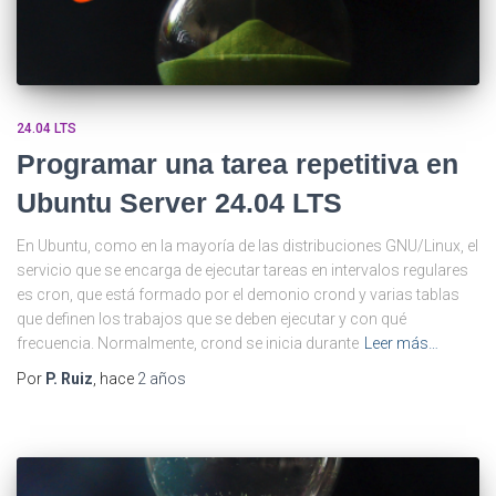
24.04 LTS
Programar una tarea repetitiva en
Ubuntu Server 24.04 LTS
En Ubuntu, como en la mayoría de las distribuciones GNU/Linux, el
servicio que se encarga de ejecutar tareas en intervalos regulares
es cron, que está formado por el demonio crond y varias tablas
que definen los trabajos que se deben ejecutar y con qué
frecuencia. Normalmente, crond se inicia durante
Leer más…
Por
P. Ruiz
, hace
2 años