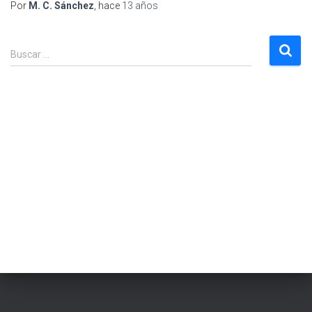
Por
M. C. Sánchez
, hace
13 años
B
Buscar …
u
s
c
a
r
: