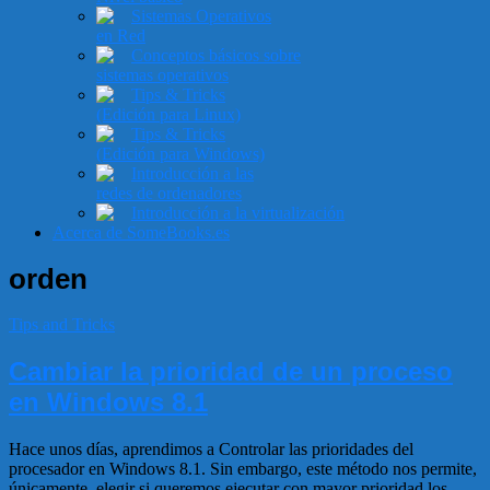
Sistemas Operativos
en Red
Conceptos básicos sobre
sistemas operativos
Tips & Tricks
(Edición para Linux)
Tips & Tricks
(Edición para Windows)
Introducción a las
redes de ordenadores
Introducción a la virtualización
Acerca de SomeBooks.es
orden
Tips and Tricks
Cambiar la prioridad de un proceso
en Windows 8.1
Hace unos días, aprendimos a Controlar las prioridades del
procesador en Windows 8.1. Sin embargo, este método nos permite,
únicamente, elegir si queremos ejecutar con mayor prioridad los