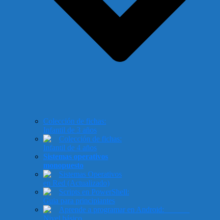
Colección de fichas:
Infantil de 3 años
Colección de fichas:
Infantil de 4 años
Sistemas operativos
monopuesto
Sistemas Operativos
en Red (Actualizado)
Scripts en PowerShell:
Guia para principiantes
Aprende a programar en Android:
Nivel básico