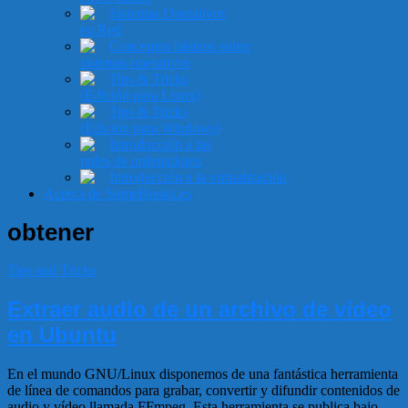
Sistemas Operativos
en Red
Conceptos básicos sobre
sistemas operativos
Tips & Tricks
(Edición para Linux)
Tips & Tricks
(Edición para Windows)
Introducción a las
redes de ordenadores
Introducción a la virtualización
Acerca de SomeBooks.es
obtener
Tips and Tricks
Extraer audio de un archivo de vídeo
en Ubuntu
En el mundo GNU/Linux disponemos de una fantástica herramienta
de línea de comandos para grabar, convertir y difundir contenidos de
audio y vídeo llamada FFmpeg. Esta herramienta se publica bajo