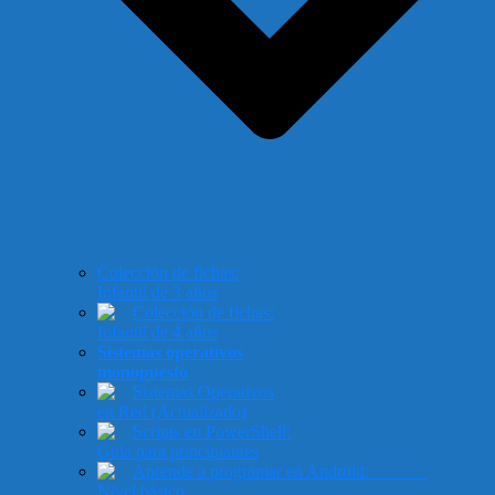
Colección de fichas:
Infantil de 3 años
Colección de fichas:
Infantil de 4 años
Sistemas operativos
monopuesto
Sistemas Operativos
en Red (Actualizado)
Scripts en PowerShell:
Guia para principiantes
Aprende a programar en Android:
Nivel básico