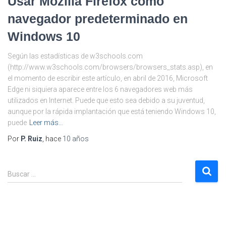
Usar Mozilla Firefox como
navegador predeterminado en
Windows 10
Según las estadísticas de w3schools.com
(http://www.w3schools.com/browsers/browsers_stats.asp), en
el momento de escribir este artículo, en abril de 2016, Microsoft
Edge ni siquiera aparece entre los 6 navegadores web más
utilizados en Internet. Puede que esto sea debido a su juventud,
aunque por la rápida implantación que está teniendo Windows 10,
puede
Leer más…
Por
P. Ruiz
, hace
10 años
B
Buscar …
u
s
c
a
r