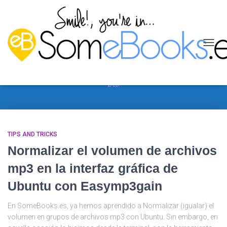
CAMB
MODO
música
DE
NAVEG
TIPS AND TRICKS
Normalizar el volumen de archivos
mp3 en la interfaz gráfica de
Ubuntu con Easymp3gain
En SomeBooks.es, ya hemos aprendido a Normalizar (igualar) el
volumen en grupos de archivos mp3 con Ubuntu. Sin embargo, en