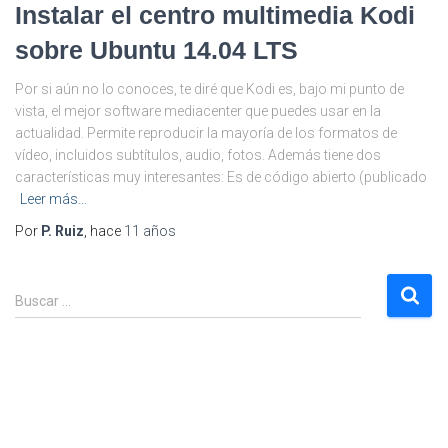
Instalar el centro multimedia Kodi
sobre Ubuntu 14.04 LTS
Por si aún no lo conoces, te diré que Kodi es, bajo mi punto de
vista, el mejor software mediacenter que puedes usar en la
actualidad. Permite reproducir la mayoría de los formatos de
vídeo, incluidos subtítulos, audio, fotos. Además tiene dos
características muy interesantes: Es de código abierto (publicado
Leer más…
Por
P. Ruiz
, hace
11 años
B
Buscar …
u
s
c
a
r
: