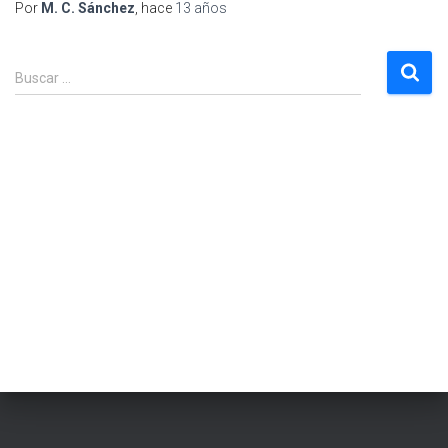
Por
M. C. Sánchez
, hace
13 años
B
Buscar …
u
s
c
a
r
: