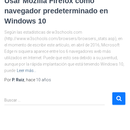
Usar Mozilla Firefox como
navegador predeterminado en
Windows 10
Según las estadísticas de w3schools.com
(http://www.w3schools.com/browsers/browsers_stats.asp), en
el momento de escribir este artículo, en abril de 2016, Microsoft
Edge ni siquiera aparece entre los 6 navegadores web más
utilizados en Internet. Puede que esto sea debido a su juventud,
aunque por la rápida implantación que está teniendo Windows 10,
puede
Leer más…
Por
P. Ruiz
, hace
10 años
B
Buscar …
u
s
c
a
r