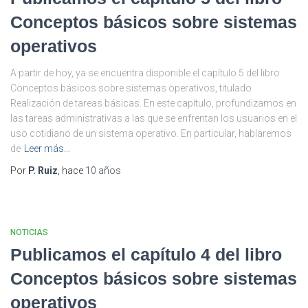
Conceptos básicos sobre sistemas
operativos
A partir de hoy, ya se encuentra disponible el capítulo 5 del libro
Conceptos básicos sobre sistemas operativos, titulado
Realización de tareas básicas. En este capítulo, profundizamos en
las tareas administrativas a las que se enfrentan los usuarios en el
uso cotidiano de un sistema operativo. En particular, hablaremos
de
Leer más…
Por
P. Ruiz
, hace
10 años
NOTICIAS
Publicamos el capítulo 4 del libro
Conceptos básicos sobre sistemas
operativos