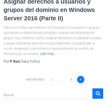
Asignar derechos a usuarios y
grupos del dominio en Windows
Server 2016 (Parte II)
Hace unos días, aprendimos a Consultar los usuarios o grupos
que tienen un determinado privilegio usando las directivas de
grupo. Hoy, veremos cómo asignar derechos a cualquier usuario
o grupo utilizando ese mismo procedimiento. En particular, a
modo de ejemplo, permitiremos que pueda iniciar sesión, de
forma local, un usuario
Leer más…
Por
P. Ruiz
, hace
9 años
Paginación
ANTERIORES
1
…
8
9
de
B
Buscar …
u
entradas
s