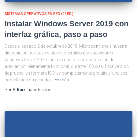
SISTEMAS OPERATIVOS EN RED (2ª ED.)
Instalar Windows Server 2019 con
interfaz gráfica, paso a paso
Desde el pasado 2 de octubre de 2018, Microsoft tiene a nuestra
disposición su nuevo sistema operativo para servidores:
Windows Server 2019. Incluso nos ofrece una versión de
evaluación, plenamente funcional, durante 180 días. Esta versión
de prueba, en formato ISO, es completamente gratuita y, una vez
completado su periodo
Leer más…
Por
P. Ruiz
, hace
6 años