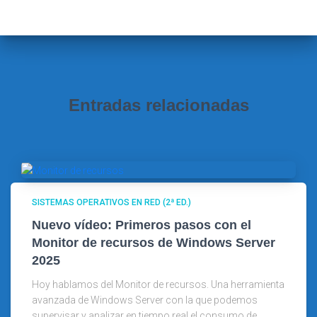
a
r
:
Entradas relacionadas
SISTEMAS OPERATIVOS EN RED (2ª ED.)
Nuevo vídeo: Primeros pasos con el
Monitor de recursos de Windows Server
2025
Hoy hablamos del Monitor de recursos. Una herramienta
avanzada de Windows Server con la que podemos
supervisar y analizar en tiempo real el consumo de