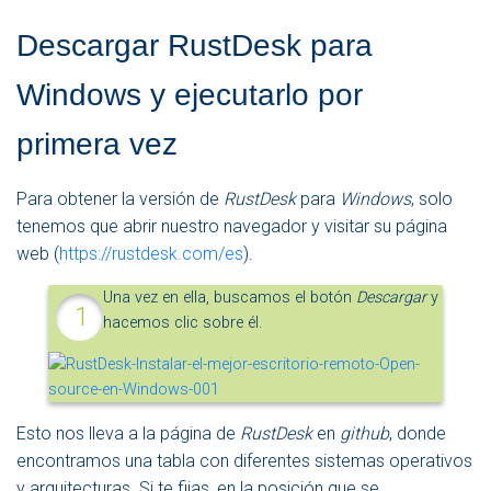
Descargar RustDesk para
Windows y ejecutarlo por
primera vez
Para obtener la versión de
RustDesk
para
Windows
, solo
tenemos que abrir nuestro navegador y visitar su página
web (
https://rustdesk.com/es
).
Una vez en ella, buscamos el botón
Descargar
y
hacemos clic sobre él.
Esto nos lleva a la página de
RustDesk
en
github
, donde
encontramos una tabla con diferentes sistemas operativos
y arquitecturas. Si te fijas, en la posición que se