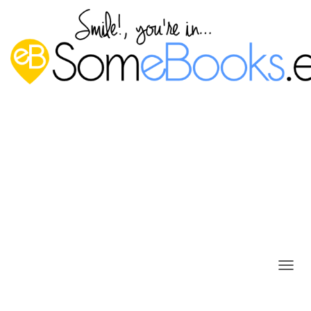
RustDesk: Instalar el mejor
escritorio remoto Open-source en
Windows
C
A
Publicado por
P. Ruiz
en
18 agosto, 2025
M