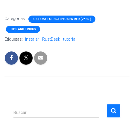
Categorías:
SISTEMAS OPERATIVOS EN RED (2ª ED.)
TIPS AND TRICKS
Etiquetas:
instalar
RustDesk
tutorial
B
Buscar …
u
s
c