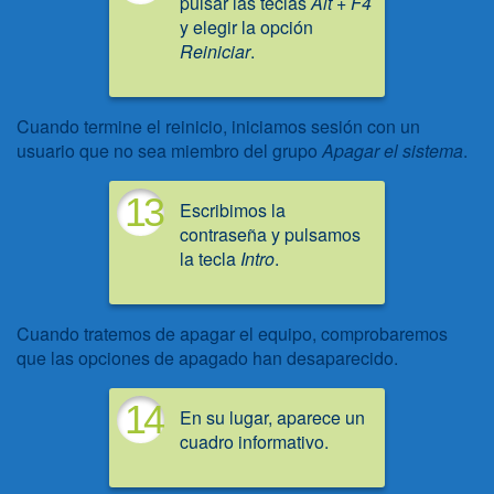
pulsar las teclas
Alt + F4
y elegir la opción
Reiniciar
.
Cuando termine el reinicio, iniciamos sesión con un
usuario que no sea miembro del grupo
Apagar el sistema
.
13
Escribimos la
contraseña y pulsamos
la tecla
Intro
.
Cuando tratemos de apagar el equipo, comprobaremos
que las opciones de apagado han desaparecido.
14
En su lugar, aparece un
cuadro informativo.