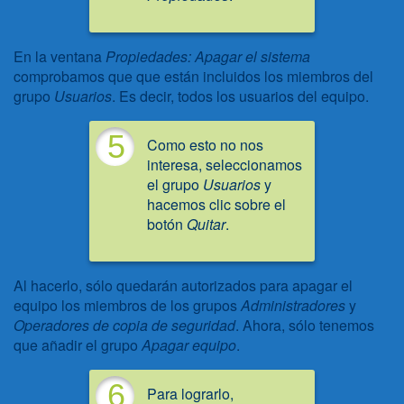
En la ventana
Propiedades: Apagar el sistema
comprobamos que que están incluidos los miembros del
grupo
Usuarios
. Es decir, todos los usuarios del equipo.
5
Como esto no nos
interesa, seleccionamos
el grupo
Usuarios
y
hacemos clic sobre el
botón
Quitar
.
Al hacerlo, sólo quedarán autorizados para apagar el
equipo los miembros de los grupos
Administradores
y
Operadores de copia de seguridad
. Ahora, sólo tenemos
que añadir el grupo
Apagar equipo
.
6
Para lograrlo,