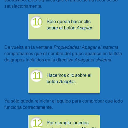
satisfactoriamente.
10
Sólo queda hacer clic
sobre el botón
Aceptar
.
De vuelta en la ventana
Propiedades: Apagar el sistema
comprobamos que el nombre del grupo aparece en la lista
de grupos incluidos en la directiva
Apagar el sistema
.
11
Hacemos clic sobre el
botón
Aceptar
.
Ya sólo queda reiniciar el equipo para comprobar que todo
funciona correctamente.
12
Por ejemplo, puedes