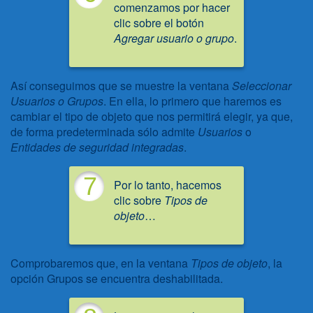
comenzamos por hacer
clic sobre el botón
Agregar usuario o grupo
.
Así conseguimos que se muestre la ventana
Seleccionar
Usuarios o Grupos
. En ella, lo primero que haremos es
cambiar el tipo de objeto que nos permitirá elegir, ya que,
de forma predeterminada sólo admite
Usuarios
o
Entidades de seguridad integradas
.
7
Por lo tanto, hacemos
clic sobre
Tipos de
objeto
…
Comprobaremos que, en la ventana
Tipos de objeto
, la
opción Grupos se encuentra deshabilitada.