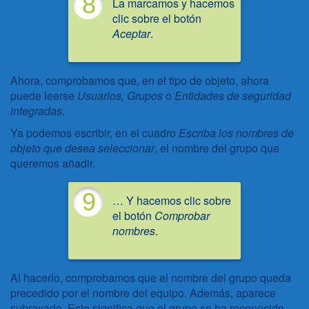
8
La marcamos y hacemos
clic sobre el botón
Aceptar
.
Ahora, comprobamos que, en el tipo de objeto, ahora
puede leerse
Usuarios, Grupos
o
Entidades de seguridad
integradas
.
Ya podemos escribir, en el cuadro
Escriba los nombres de
objeto que desea seleccionar
, el nombre del grupo que
queremos añadir.
9
… Y hacemos clic sobre
el botón
Comprobar
nombres
.
Al hacerlo, comprobamos que el nombre del grupo queda
precedido por el nombre del equipo. Además, aparece
subrayado. Esto significa que el grupo se ha reconocido