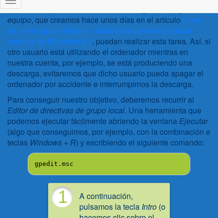
cómo hacer que sólo los miembros del grupo
Apagar
Cambiar
modo
equipo
, que creamos hace unos días en el artículo
Crear
de
un nuevo grupo desde la administración avanzada de
navegación
cuentas de
Windows 8.1
, puedan realizar esta tarea. Así, si
otro usuario está utilizando el ordenador mientras en
nuestra cuenta, por ejemplo, se está produciendo una
descarga, evitaremos que dicho usuario pueda apagar el
ordenador por accidente e interrumpirnos la descarga.
Para conseguir nuestro objetivo, deberemos recurrir al
Editor de directivas de grupo local
. Una herramienta que
podemos ejecutar fácilmente abriendo la ventana
Ejecutar
(algo que conseguimos, por ejemplo, con la combinación e
teclas
Windows + R
) y escribiendo el siguiente comando:
gpedit.msc
1
A continuación,
pulsamos la tecla
Intro
(o
hacemos clic sobre el