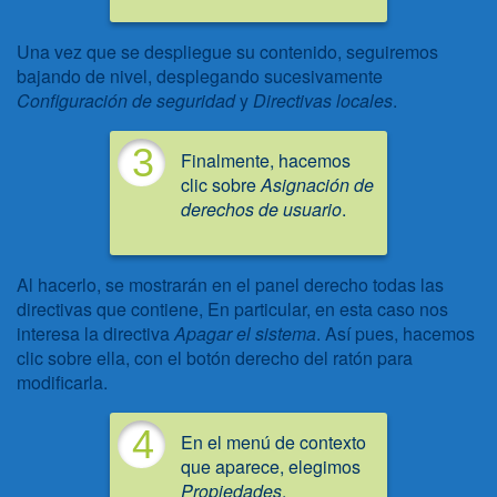
Una vez que se despliegue su contenido, seguiremos
bajando de nivel, desplegando sucesivamente
Configuración de seguridad
y
Directivas locales
.
3
Finalmente, hacemos
clic sobre
Asignación de
derechos de usuario
.
Al hacerlo, se mostrarán en el panel derecho todas las
directivas que contiene, En particular, en esta caso nos
interesa la directiva
Apagar el sistema
. Así pues, hacemos
clic sobre ella, con el botón derecho del ratón para
modificarla.
4
En el menú de contexto
que aparece, elegimos
Propiedades
.