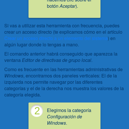
botón
Aceptar
).
Si vas a utilizar esta herramienta con frecuencia, puedes
crear un acceso directo (te explicamos cómo en el artículo
Crear un acceso directo a un elemento del sistema
) en
algún lugar donde lo tengas a mano.
El comando anterior habrá conseguido que aparezca la
ventana
Editor de directivas de grupo local
.
Como es frecuente en las herramientas administrativas de
Windows
, encontramos dos paneles verticales: El de la
izquierda nos permite navegar por las diferentes
categorías y el de la derecha nos muestra los valores de la
categoría elegida.
2
Elegimos la categoría
Configuración de
Windows
.