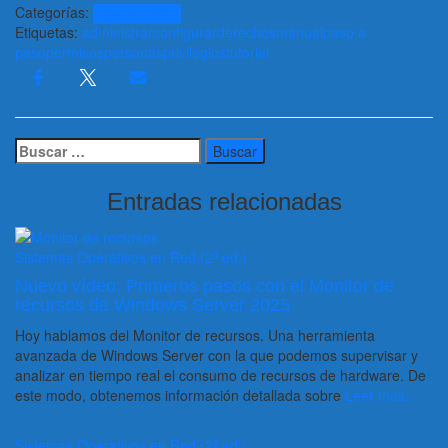
Categorías:
Tips and Tricks
Etiquetas:
administrar
configurar
derechos
manual
paso a
paso
permisos
personas
privilegios
tutorial
Buscar:
Entradas relacionadas
Sistemas Operativos en Red (2ª ed.)
Nuevo vídeo: Primeros pasos con el Monitor de
recursos de Windows Server 2025
Hoy hablamos del Monitor de recursos. Una herramienta
avanzada de Windows Server con la que podemos supervisar y
analizar en tiempo real el consumo de recursos de hardware. De
este modo, obtenemos información detallada sobre
Leer más…
Sistemas Operativos en Red (2ª ed.)