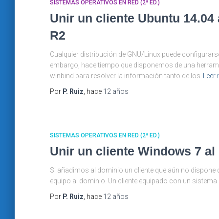
SISTEMAS OPERATIVOS EN RED (2ª ED.)
Unir un cliente Ubuntu 14.0
R2
Cualquier distribución de GNU/Linux puede configurarse
embargo, hace tiempo que disponemos de una herramient
winbind para resolver la información tanto de los
Leer
Por
P. Ruiz
, hace
12 años
SISTEMAS OPERATIVOS EN RED (2ª ED.)
Unir un cliente Windows 7 a
Si añadimos al dominio un cliente que aún no dispone d
equipo al dominio. Un cliente equipado con un sistem
Por
P. Ruiz
, hace
12 años