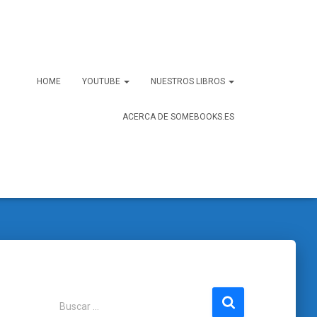
HOME
YOUTUBE
NUESTROS LIBROS
ACERCA DE SOMEBOOKS.ES
B
Buscar …
u