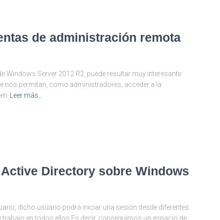
ientas de administración remota
e Windows Server 2012 R2, puede resultar muy interesante
e nos permitan, como administradores, acceder a la
 en
Leer más…
en Active Directory sobre Windows
ario, dicho usuario podrá iniciar una sesión desde diferentes
 trabajo en todos ellos.Es decir, conseguimos un espacio de