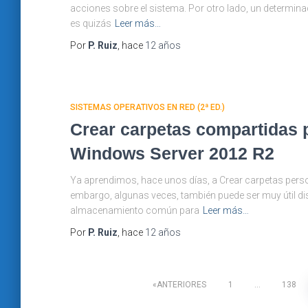
acciones sobre el sistema. Por otro lado, un determin
es quizás
Leer más…
Por
P. Ruiz
, hace
12 años
SISTEMAS OPERATIVOS EN RED (2ª ED.)
Crear carpetas compartidas 
Windows Server 2012 R2
Ya aprendimos, hace unos días, a Crear carpetas pers
embargo, algunas veces, también puede ser muy útil di
almacenamiento común para
Leer más…
Por
P. Ruiz
, hace
12 años
Paginación
ANTERIORES
1
…
138