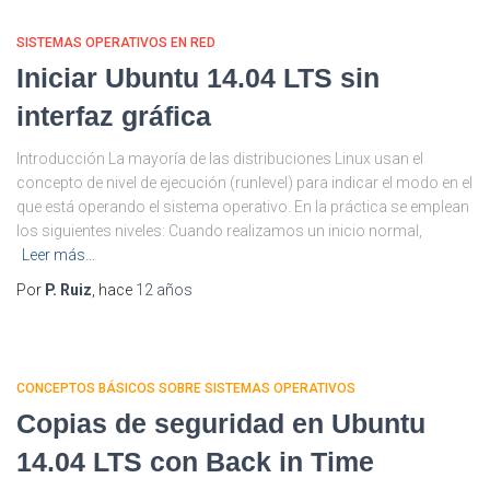
SISTEMAS OPERATIVOS EN RED
Iniciar Ubuntu 14.04 LTS sin
interfaz gráfica
Introducción La mayoría de las distribuciones Linux usan el
concepto de nivel de ejecución (runlevel) para indicar el modo en el
que está operando el sistema operativo. En la práctica se emplean
los siguientes niveles: Cuando realizamos un inicio normal,
Leer más…
Por
P. Ruiz
, hace
12 años
CONCEPTOS BÁSICOS SOBRE SISTEMAS OPERATIVOS
Copias de seguridad en Ubuntu
14.04 LTS con Back in Time