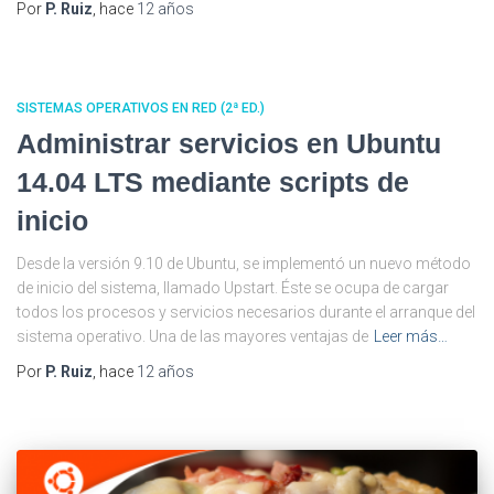
Por
P. Ruiz
, hace
12 años
SISTEMAS OPERATIVOS EN RED (2ª ED.)
Administrar servicios en Ubuntu
14.04 LTS mediante scripts de
inicio
Desde la versión 9.10 de Ubuntu, se implementó un nuevo método
de inicio del sistema, llamado Upstart. Éste se ocupa de cargar
todos los procesos y servicios necesarios durante el arranque del
sistema operativo. Una de las mayores ventajas de
Leer más…
Por
P. Ruiz
, hace
12 años