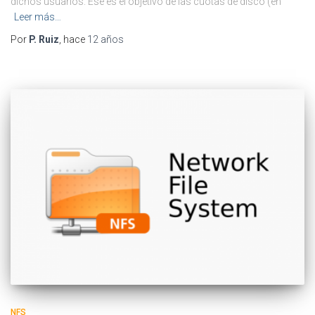
dichos usuarios. Ese es el objetivo de las cuotas de disco (en
Leer más…
Por
P. Ruiz
, hace
12 años
NFS