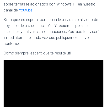
G
sobre temas relacionados con Windows 11 en nuestro
A
canal de
You
tube
.
C
I
Si no quieres esperar para echarle un vistazo al vídeo de
Ó
hoy, te lo dejo a continuación. Y recuerda que si te
N
suscribes y activas las notificaciones, YouTube te avisará
inmediatamente, cada vez que publiquemos nuevo
contenido.
Como siempre, espero que te resulte útil.