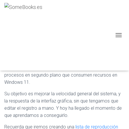
Nuevo vídeo: Windows 11 más
rápido y sin telemetría con
Winhance (Parte 2)
C
Publicado por
P. Ruiz
en
2 marzo, 2026
A
M
Ya hemos dedicado
un vídeo
a la instalación de
B
Winhance. Se trata de una herramienta gratuita, y de
I
A
código abierto, que eliminar el bloatware, la telemetría, y
R
procesos en segundo plano que consumen recursos en
M
Windows 11.
O
D
Su objetivo es mejorar la velocidad general del sistema, y
O
D
la respuesta de la interfaz gráfica, sin que tengamos que
E
editar el registro a mano. Y hoy ha llegado el momento de
N
que aprendamos a conseguirlo.
A
V
Recuerda que iremos creando una
lista de reproducción
E