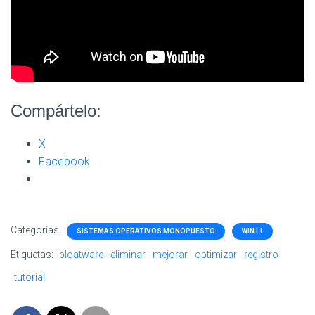
Compártelo:
X
Facebook
Categorías:
SISTEMAS OPERATIVOS MONOPUESTO
WIN11
Etiquetas:
bloatware
eliminar
mejorar
optimizar
registro
tutorial