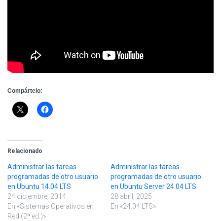
Compártelo:
Relacionado
Administrar las tareas
Administrar las tareas
programadas de otro usuario
programadas de otro usuario
en Ubuntu 14.04 LTS
en Ubuntu Server 24.04 LTS
24 diciembre, 2014
28 abril, 2025
En «Sistemas Operativos en
En «24.04 LTS»
Red (2ª ed.)»