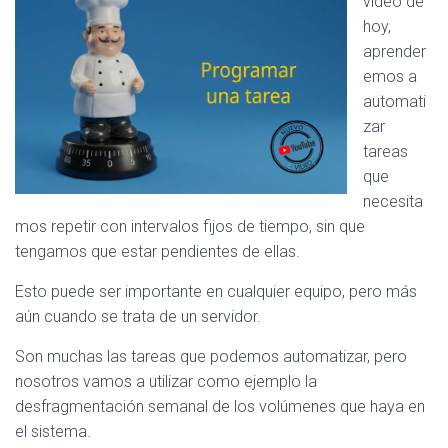
vídeo de
A
hoy,
V
aprender
E
G
emos a
A
automati
C
zar
I
tareas
Ó
N
que
necesita
mos repetir con intervalos fijos de tiempo, sin que
tengamos que estar pendientes de ellas.
Esto puede ser importante en cualquier equipo, pero más
aún cuando se trata de un servidor.
Son muchas las tareas que podemos automatizar, pero
nosotros vamos a utilizar como ejemplo la
desfragmentación semanal de los volúmenes que haya en
el sistema.