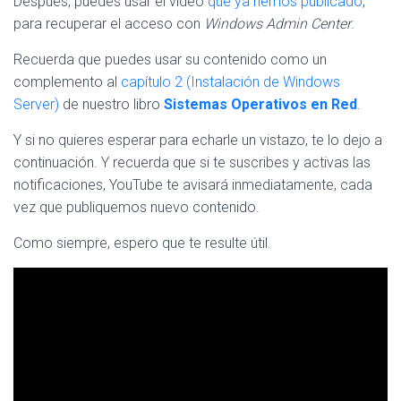
Después, puedes usar el vídeo
que ya hemos publicado
,
para recuperar el acceso con
Windows Admin Center
.
Recuerda que puedes usar su contenido como un
complemento al
capítulo 2 (Instalación de Windows
Server)
de nuestro libro
Sistemas Operativos en Red
.
Y si no quieres esperar para echarle un vistazo, te lo dejo a
continuación. Y recuerda que si te suscribes y activas las
notificaciones, YouTube te avisará inmediatamente, cada
vez que publiquemos nuevo contenido.
Como siempre, espero que te resulte útil.