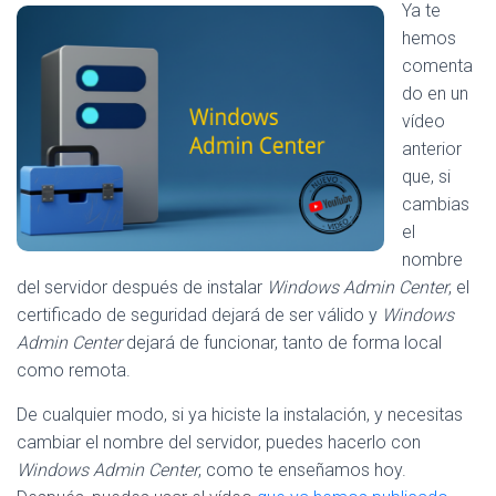
Ya te
A
hemos
V
E
comenta
G
do en un
A
vídeo
C
I
anterior
Ó
que, si
N
cambias
el
nombre
del servidor después de instalar
Windows Admin Center
, el
certificado de seguridad dejará de ser válido y
Windows
Admin Center
dejará de funcionar, tanto de forma local
como remota.
De cualquier modo, si ya hiciste la instalación, y necesitas
cambiar el nombre del servidor, puedes hacerlo con
Windows Admin Center
, como te enseñamos hoy.