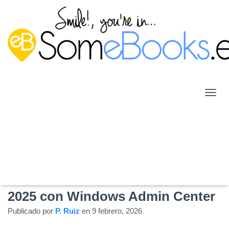
C
A
M
B
I
A
Nuevo vídeo: Cambiar el nombre
R
M
de un servidor Windows Server
O
D
2025 con Windows Admin Center
O
D
Publicado por
P. Ruiz
en
9 febrero, 2026
E
N