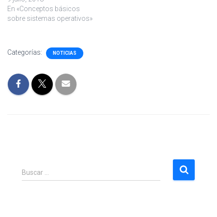
En «Conceptos básicos
sobre sistemas operativos»
Categorías:
NOTICIAS
B
Buscar …
u
s
c
a