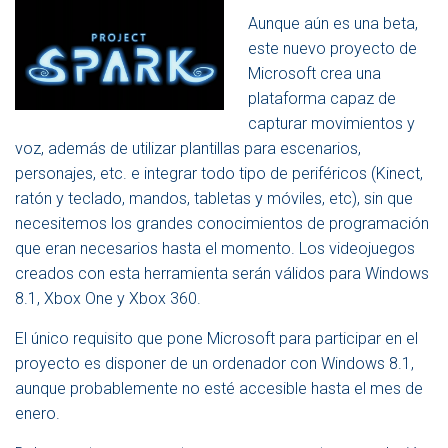
A
Aunque aún es una beta,
V
E
este nuevo proyecto de
G
Microsoft crea una
A
plataforma capaz de
C
I
capturar movimientos y
Ó
voz, además de utilizar plantillas para escenarios,
N
personajes, etc. e integrar todo tipo de periféricos (Kinect,
ratón y teclado, mandos, tabletas y móviles, etc), sin que
necesitemos los grandes conocimientos de programación
que eran necesarios hasta el momento. Los videojuegos
creados con esta herramienta serán válidos para Windows
8.1, Xbox One y Xbox 360.
El único requisito que pone Microsoft para participar en el
proyecto es disponer de un ordenador con Windows 8.1,
aunque probablemente no esté accesible hasta el mes de
enero.