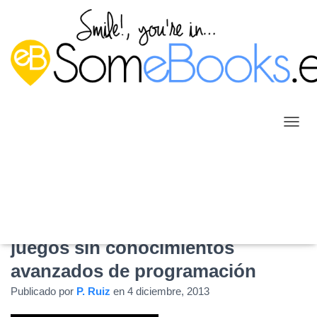
C
A
M
B
I
A
R
Microsoft Project Spark: Crear
M
O
juegos sin conocimientos
D
avanzados de programación
O
D
Publicado por
P. Ruiz
en
4 diciembre, 2013
E
N