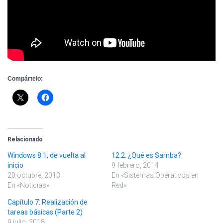
Compártelo:
Relacionado
Windows 8.1, de vuelta al
12.2. ¿Qué es Samba?
inicio
9 febrero, 2014
20 octubre, 2013
En «Sistemas Operativos en
En «Noticias»
Red»
Capítulo 7: Realización de
tareas básicas (Parte 2)
9 julio, 2018