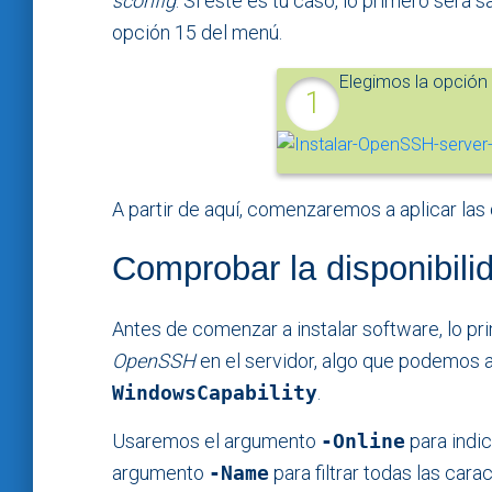
sconfig
. Si este es tu caso, lo primero será 
opción 15 del menú.
Elegimos la opción
A partir de aquí, comenzaremos a aplicar las
Comprobar la disponibi
Antes de comenzar a instalar software, lo pr
OpenSSH
en el servidor, algo que podemos 
WindowsCapability
.
Usaremos el argumento
-Online
para indic
argumento
-Name
para filtrar todas las car