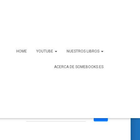
HOME
YOUTUBE
NUESTROS LIBROS
ACERCA DE SOMEBOOKS.ES
B
Buscar …
u
s
c