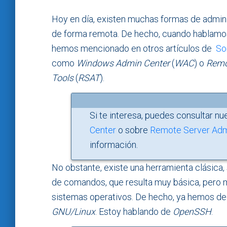
Hoy en día, existen muchas formas de admini
de forma remota. De hecho, cuando hablam
hemos mencionado en otros artículos de
So
como
Windows Admin Center
(
WAC
) o
Remo
Tools
(
RSAT
).
Si te interesa, puedes consultar nu
Center
o sobre
Remote Server Admi
información.
No obstante, existe una herramienta clásica
de comandos, que resulta muy básica, pero 
sistemas operativos. De hecho, ya hemos ded
GNU/Linux
. Estoy hablando de
OpenSSH
.