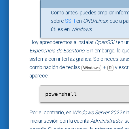
Como antes, puedes ampliar inform
sobre
SSH
en
GNU/Linux
, que a p
útiles en
Windows
.
Hoy aprenderemos a instalar
OpenSSH
en u
Experiencia de Escritorio
. Sin embargo, lo q
sistema con interfaz gráfica. Solo necesitar
combinación de teclas
+
y escr
Windows
R
aparece:
powershell
Por el contrario, en
Windows Server 2022
si
iniciar sesión con la cuenta
Administrador
, 