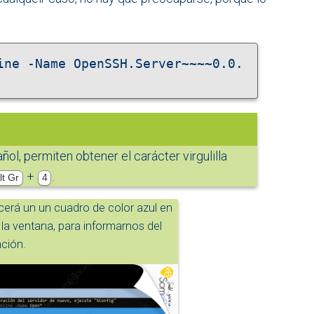
ine -Name OpenSSH.Server~~~~0.0.
ol, permiten obtener el carácter virgulilla
+
.
lt Gr
4
ecerá un un cuadro de color azul en
e la ventana, para informarnos del
ación.