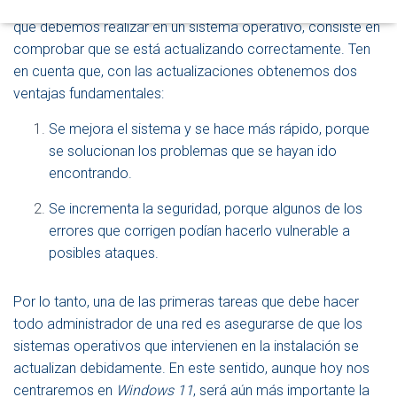
ocasiones, una de las principales tareas de administración
D
que debemos realizar en un sistema operativo, consiste en
E
N
comprobar que se está actualizando correctamente. Ten
A
en cuenta que, con las actualizaciones obtenemos dos
V
ventajas fundamentales:
E
G
Se mejora el sistema y se hace más rápido, porque
A
C
se solucionan los problemas que se hayan ido
I
encontrando.
Ó
N
Se incrementa la seguridad, porque algunos de los
errores que corrigen podían hacerlo vulnerable a
posibles ataques.
Por lo tanto, una de las primeras tareas que debe hacer
todo administrador de una red es asegurarse de que los
sistemas operativos que intervienen en la instalación se
actualizan debidamente. En este sentido, aunque hoy nos
centraremos en
Windows 11
, será aún más importante la