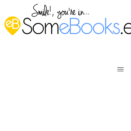
C
A
M
B
Instalar actualizaciones en
I
A
Windows 11
R
Publicado por
P. Ruiz
en
11 agosto, 2022
M
O
D
Como hemos dicho en otras
O