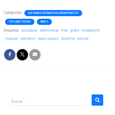
Categorías:
SISTEMAS OPERATIVOS MONOPUESTO
TIPS AND TRICKS
WIN11
Etiquetas:
actualizar
administrar
free
gratis
instalación
manual
operativo
paso a paso
Sistema
tutorial
B
Buscar …
u
s