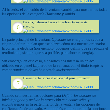
Al hacerlo, el contenido de la ventana cambia para mostrarnos todas
las opciones de la categoría
Hardware y sonido
.
En ella, debemos hacer clic sobre
Opciones de
energía.
La parte principal de la ventana
Opciones de energía
nos ayuda a
elegir o definir un plan que establezca cómo usa nuestro ordenador
la corriente eléctrica (por ejemplo, podemos definir que se reduzca el
rendimiento, siempre que sea posible, para ahorrar energía).
Sin embargo, en este caso, a nosotros nos interesa un enlace,
ubicado en el panel izquierdo de la ventana, con el título
Elegir el
comportamiento de los botones de inicio/apagado
.
Hacemos clic sobre el enlace del panel izquierdo.
Cuando se muestren las opciones para
Definir los botones de
inicio/apagado y activar la protección con contraseña
, ya
encontraremos en la parte inferior de la ventana las opciones de
configuración de apagado. Aquí podrás comprobar que las opciones