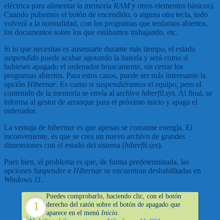
eléctrica para alimentar la memoria
RAM
y otros elementos básicos).
Cuando pulsemos el botón de encendido, o alguna otra tecla, todo
volverá a la normalidad, con los programas que teníamos abiertos,
los documentos sobre los que estábamos trabajando, etc.
Si lo que necesitas es ausentarte durante más tiempo, el estado
suspendido
puede acabar agotando la batería y será como si
hubieses apagado el ordenador bruscamente, sin cerrar los
programas abiertos. Para estos casos, puede ser más interesante la
opción
Hibernar
. Es como si
suspendiéramos
el equipo, pero el
contenido de la memoria se envía al archivo
hiberfil.sys
. Al final, se
informa al gestor de arranque para el próximo inicio y apaga el
ordenador.
La ventaja de
hibernar
es que apenas se consume energía. El
inconveniente, es que se crea un nuevo archivo de grandes
dimensiones con el estado del sistema (
hiberfil.sys
).
Pues bien, el problema es que, de forma predeterminada, las
opciones
Suspender
e
Hibernar
se encuentran deshabilitadas en
Windows 11
.
Puedes comprobarlo, haciendo clic, con el botón
derecho del ratón sobre el botón de apagado que
aparece en el menú
Inicio
.