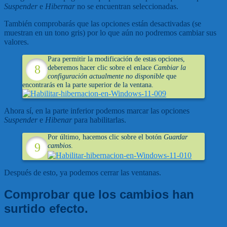
Suspender
e
Hibernar
no se encuentran seleccionadas.
También comprobarás que las opciones están desactivadas (se
muestran en un tono gris) por lo que aún no podremos cambiar sus
valores.
Para permitir la modificación de estas opciones,
deberemos hacer clic sobre el enlace
Cambiar la
configuración actualmente no disponible
que
encontrarás en la parte superior de la ventana.
Ahora sí, en la parte inferior podemos marcar las opciones
Suspender
e
Hibenar
para habilitarlas.
Por último, hacemos clic sobre el botón
Guardar
cambios
.
Después de esto, ya podemos cerrar las ventanas.
Comprobar que los cambios han
surtido efecto.