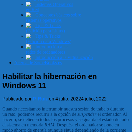
Sistemas Operativos
en Red
Conceptos básicos sobre
sistemas operativos
Tips & Tricks
(Edición para Linux)
Tips & Tricks
(Edición para Windows)
Introducción a las
redes de ordenadores
Introducción a la virtualización
Acerca de SomeBooks.es
Habilitar la hibernación en
Windows 11
Publicado por
P. Ruiz
en
4 julio, 2022
4 julio, 2022
Cuando necesitamos interrumpir nuestra sesión de trabajo durante
un rato, podemos recurrir a la opción de
suspender
el ordenador. Al
hacerlo, se detienen todos los procesos y se guarda el estado de todo
el sistema en memoria
RAM
. Después, el ordenador se pone en
modo ahorro de energía (aunque sigue dependiendo de la corriente