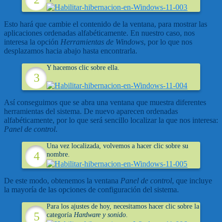
Esto hará que cambie el contenido de la ventana, para mostrar las
aplicaciones ordenadas alfabéticamente. En nuestro caso, nos
interesa la opción
Herramientas de Windows
, por lo que nos
desplazamos hacia abajo hasta encontrarla.
Y hacemos clic sobre ella.
Así conseguimos que se abra una ventana que muestra diferentes
herramientas del sistema. De nuevo aparecen ordenadas
alfabéticamente, por lo que será sencillo localizar la que nos interesa:
Panel de control
.
Una vez localizada, volvemos a hacer clic sobre su
nombre.
De este modo, obtenemos la ventana
Panel de control
, que incluye
la mayoría de las opciones de configuración del sistema.
Para los ajustes de hoy, necesitamos hacer clic sobre la
categoría
Hardware y sonido
.