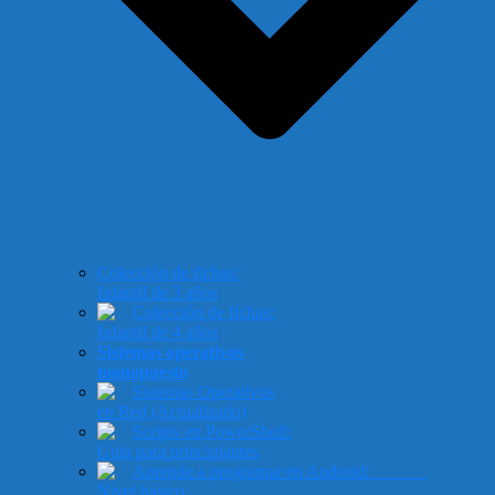
Colección de fichas:
Infantil de 3 años
Colección de fichas:
Infantil de 4 años
Sistemas operativos
monopuesto
Sistemas Operativos
en Red (Actualizado)
Scripts en PowerShell:
Guia para principiantes
Aprende a programar en Android:
Nivel básico