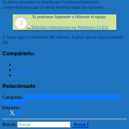
Si ahora repetimos la prueba que hicimos al principio,
comprobaremos que el menú muestra todas las opciones.
… Ya podremos
Suspender
o
Hibernar
el equipo.
Y hasta aquí el contenido del artículo. Espero que te haya resultado
útil.
Compártelo:
X
Facebook
Relacionado
Categorías:
Conceptos básicos sobre sistemas operativos
Tips and
Tricks
Win11
Etiquetas:
manual
paso a paso
tutorial
Window
Buscar: