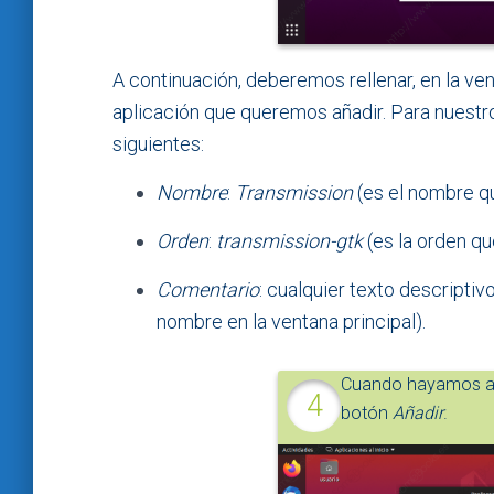
A continuación, deberemos rellenar, en la ve
aplicación que queremos añadir. Para nuestro
siguientes:
Nombre
:
Transmission
(es el nombre qu
Orden
:
transmission-gtk
(es la orden qu
Comentario
: cualquier texto descriptiv
nombre en la ventana principal).
Cuando hayamos ac
botón
Añadir
.