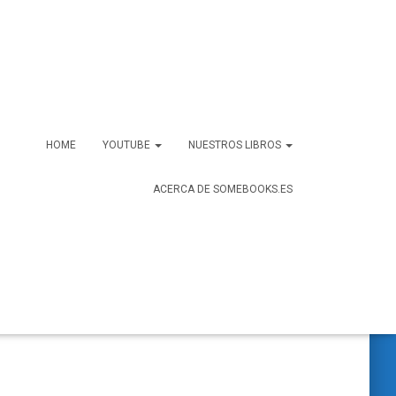
HOME
YOUTUBE
NUESTROS LIBROS
ACERCA DE SOMEBOOKS.ES
B
Buscar …
u
s
c
a
r