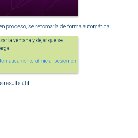
 en proceso, se retomaría de forma automática.
zar la ventana y dejar que se
arga.
resulte útil.