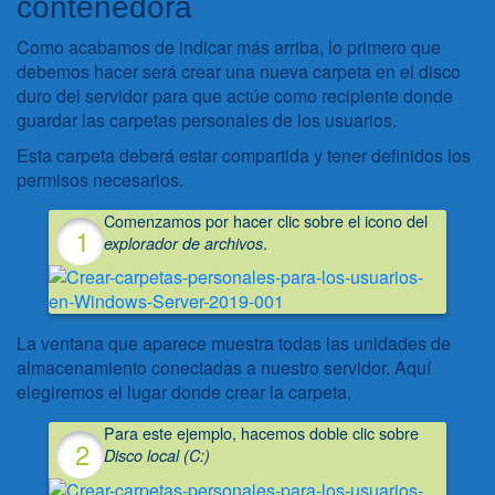
contenedora
Como acabamos de indicar más arriba, lo primero que
debemos hacer será crear una nueva carpeta en el disco
duro del servidor para que actúe como recipiente donde
guardar las carpetas personales de los usuarios.
Esta carpeta deberá estar compartida y tener definidos los
permisos necesarios.
Comenzamos por hacer clic sobre el icono del
.
explorador de archivos
La ventana que aparece muestra todas las unidades de
almacenamiento conectadas a nuestro servidor. Aquí
elegiremos el lugar donde crear la carpeta.
Para este ejemplo, hacemos doble clic sobre
Disco local (C:)