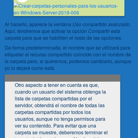
Al hacerlo, aparece la ventana
Uso compartido avanzado
.
Aquí, tendremos que activar la opción
Compartir esta
carpeta
para que se habiliten el resto de las opciones.
De forma predeterminada, el nombre que se utilizará para
etiquetar el recurso compartido coincide con el nombre de
la carpeta pero, si queremos, podemos cambiarlo, aunque
yo lo dejaré como está.
Otro aspecto a tener en cuenta es que,
cuando un usuario del sistema obtenga la
lista de carpetas compartidas por el
servidor, obtendrá el nombre de todas las
carpetas compartidas por todos los
usuarios, aunque no tenga permisos para
ver su contenido. Para evitar que una
carpeta se muestre, deberemos terminar el