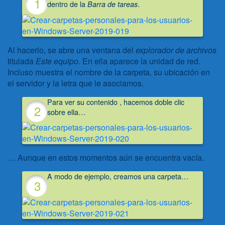
dentro de la
.
Barra de tareas
Al hacerlo, se abre una ventana del
explorador de archivos
titulada
Este equipo
. En ella aparece la unidad de red.
Incluso muestra el nombre de la carpeta, su ubicación en
el servidor y la letra que le asociamos.
Para ver su contenido , hacemos doble clic
sobre ella…
… Aunque en estos momentos aún se encuentra vacía.
A modo de ejemplo, creamos una carpeta…