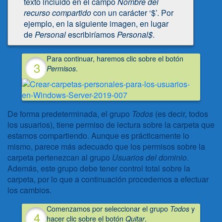
texto incluido en el campo
Nombre del
recurso compartido
con un carácter ‘$’. Por
ejemplo, en la siguiente imagen, en lugar
de
Personal
escribiríamos
Personal$
.
Para continuar, haremos clic sobre el botón
.
Permisos
De forma predeterminada, el grupo
Todos
(es decir, todos
los usuarios), tiene permiso de lectura sobre la carpeta que
estamos compartiendo. Aunque es prácticamente lo
mismo, parece más adecuado que los permisos sobre la
carpeta pertenezcan al grupo
Usuarios del dominio
.
Además, este grupo debe tener control total sobre la
carpeta, por lo que a continuación procedemos a efectuar
los cambios.
Comenzamos por seleccionar el grupo
y
Todos
hacer clic sobre el botón
.
Quitar