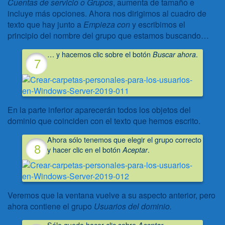
Cuentas de servicio
o Grupos
, aumenta de tamaño e
incluye más opciones. Ahora nos dirigimos al cuadro de
texto que hay junto a
Empieza con
y escribimos el
principio del nombre del grupo que estamos buscando…
… y hacemos clic sobre el botón
.
Buscar ahora
En la parte inferior aparecerán todos los objetos del
dominio que coinciden con el texto que hemos escrito.
Ahora sólo tenemos que elegir el grupo correcto
y hacer clic en el botón
.
Aceptar
Veremos que la ventana vuelve a su aspecto anterior, pero
ahora contiene el grupo
Usuarios del dominio.
Sólo queda hacer clic sobre
.