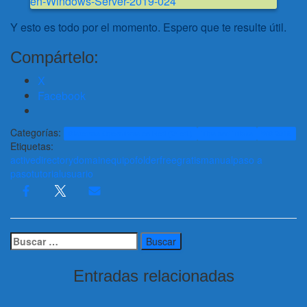
Y esto es todo por el momento. Espero que te resulte útil.
Compártelo:
X
Facebook
Categorías:
Sistemas Operativos en Red (2ª ed.)
Tips and Tricks
WS 2019
Etiquetas:
active
directory
domain
equipo
folder
free
gratis
manual
paso a
paso
tutorial
usuario
Buscar:
Entradas relacionadas