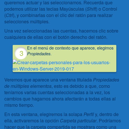
queremos actuar y las seleccionamos. Recuerda que
podemos utilizar las teclas Mayúsculas (
Shift
) o Control
(
Ctrl
), y combinarlas con el clic del ratón para realizar
selecciones múltiples.
Una vez seleccionadas las cuentas, hacemos clic sobre
cualquiera de ellas con el botón derecho del ratón.
En el menú de contexto que aparece, elegimos
.
Propiedades
Veremos que aparece una ventana titulada
Propiedades
de múltiples elementos
, esto es debido a que, como
teníamos varias cuentas seleccionadas a la vez, los
cambios que hagamos ahora afectarán a todas ellas al
mismo tiempo.
En esta ventana, elegiremos la solapa
Perfil
y, dentro de
ella, activaremos la opción
Carpeta particular
. Podríamos
hacer que la carpeta compartida se mostrara como una