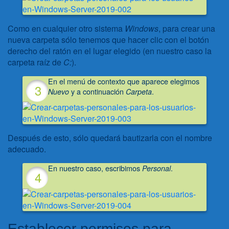
Como en cualquier otro sistema
Windows
, para crear una
nueva carpeta sólo tenemos que hacer clic con el botón
derecho del ratón en el lugar elegido (en nuestro caso la
carpeta raíz de
C:
).
En el menú de contexto que aparece elegimos
y a continuación
.
Nuevo
Carpeta
Después de esto, sólo quedará bautizarla con el nombre
adecuado.
En nuestro caso, escribimos
.
Personal
Establecer permisos para