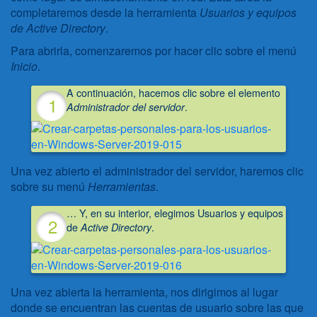
completaremos desde la herramienta
Usuarios y equipos
de Active Directory
.
Para abrirla, comenzaremos por hacer clic sobre el menú
Inicio
.
A continuación, hacemos clic sobre el elemento
.
Administrador del servidor
Una vez abierto el administrador del servidor, haremos clic
sobre su menú
Herramientas
.
… Y, en su interior, elegimos Usuarios y equipos
de
.
Active Directory
Una vez abierta la herramienta, nos dirigimos al lugar
donde se encuentran las cuentas de usuario sobre las que