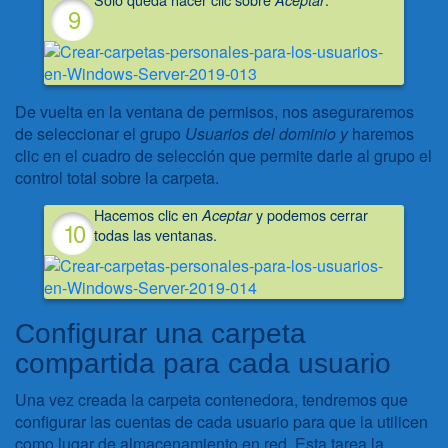
Aceptar
De vuelta en la ventana de permisos, nos aseguraremos
de seleccionar el grupo
Usuarios del dominio y
haremos
clic en el cuadro de selección que permite darle al grupo el
control total sobre la carpeta.
Hacemos clic en
y podemos cerrar
Aceptar
todas las ventanas.
Configurar una carpeta
compartida para cada usuario
Una vez creada la carpeta contenedora, tendremos que
configurar las cuentas de cada usuario para que la utilicen
como lugar de almacenamiento en red. Esta tarea la