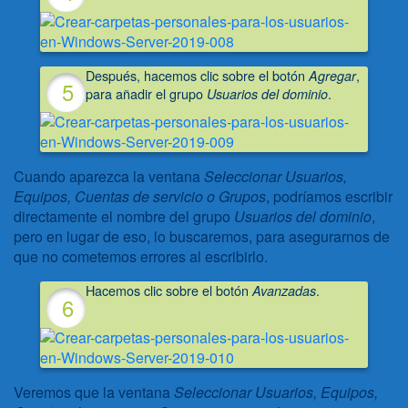
Después, hacemos clic sobre el botón
,
Agregar
para añadir el grupo
.
Usuarios del dominio
Cuando aparezca la ventana
Seleccionar Usuarios,
Equipos, Cuentas de servicio o Grupos
, podríamos escribir
directamente el nombre del grupo
Usuarios del dominio
,
pero en lugar de eso, lo buscaremos, para asegurarnos de
que no cometemos errores al escribirlo.
Hacemos clic sobre el botón
.
Avanzadas
Veremos que la ventana
Seleccionar Usuarios, Equipos
,