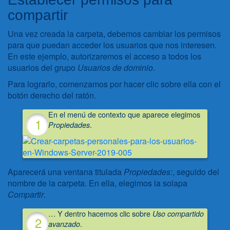
compartir
Una vez creada la carpeta, debemos cambiar los permisos
para que puedan acceder los usuarios que nos interesen.
En este ejemplo, autorizaremos el acceso a todos los
usuarios del grupo
Usuarios de dominio
.
Para lograrlo, comenzamos por hacer clic sobre ella con el
botón derecho del ratón.
En el menú de contexto que aparece elegimos
.
Propiedades
Aparecerá una ventana titulada
Propiedades:
, seguido del
nombre de la carpeta. En ella, elegimos la solapa
Compartir
.
… Y dentro hacemos clic sobre
Uso compartido
.
avanzado