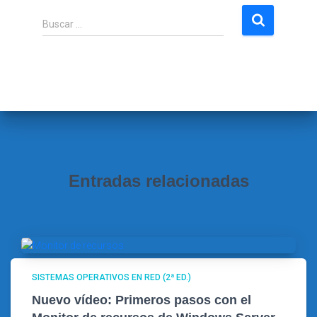
B
Buscar …
u
s
c
a
r
:
Entradas relacionadas
SISTEMAS OPERATIVOS EN RED (2ª ED.)
Nuevo vídeo: Primeros pasos con el