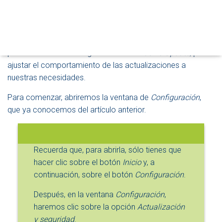
cómo instalar manualmente las actualizaciones pendientes
D
O
en los servidores de
Microsoft
.
D
E
En el artículo de hoy, aprenderemos a cambiar algunos
N
parámetros de la configuración de
Windows Update
, para
A
ajustar el comportamiento de las actualizaciones a
V
E
nuestras necesidades.
G
A
Para comenzar, abriremos la ventana de
Configuración
,
C
que ya conocemos del artículo anterior.
I
Ó
N
Recuerda que, para abrirla, sólo tienes que
hacer clic sobre el botón
Inicio
y, a
continuación, sobre el botón
Configuración
.
Después, en la ventana
Configuración
,
haremos clic sobre la opción
Actualización
y seguridad
.