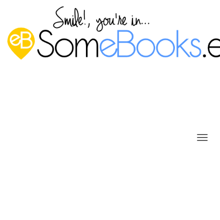
C
Configurar actualizaciones en
A
Windows 10
M
B
Publicado por
P. Ruiz
en
16 junio, 2017
I
A
R
Hace unos días, publicábamos el artículo
Instalar
M
actualizaciones en Windows 10
, donde explicábamos
O