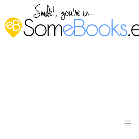
Comprobar el estado de la
memoria RAM usando Windows
10
C
A
Publicado por
P. Ruiz
en
23 agosto, 2018
M