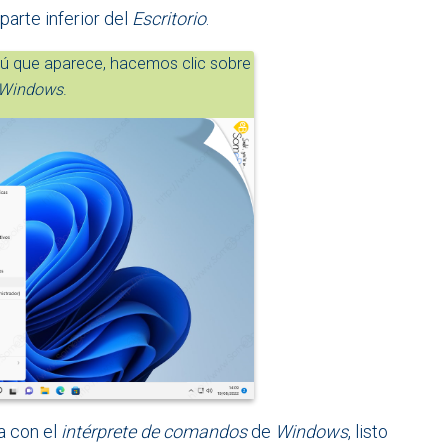
parte inferior del
Escritorio
.
ú que aparece, hacemos clic sobre
 Windows
.
a con el
intérprete de comandos
de
Windows
, listo