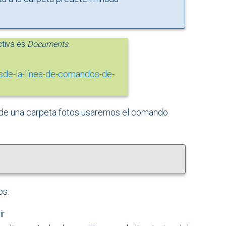
ctiva es
Documents
.
o de una carpeta fotos usaremos el comando
os:
ir