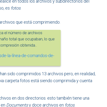
realice en todos los archivos y subdirectorios del
so, es
fotos
.
 archivos que está comprimiendo.
ica el número de archivos
maño total que ocupaban, lo que
compresión obtenida..
han sido comprimidos 13 archivos pero, en realidad,
opia carpeta fotos está siendo comprimida y cuenta
ivos en dos directorios. esto también tiene una
en
Documents
y doce archivos en
fotos
.