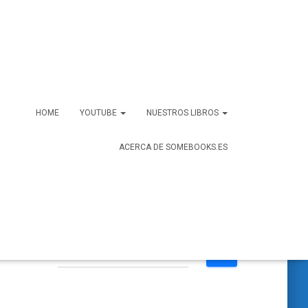
HOME
YOUTUBE
NUESTROS LIBROS
ACERCA DE SOMEBOOKS.ES
B
Buscar …
u
s
c