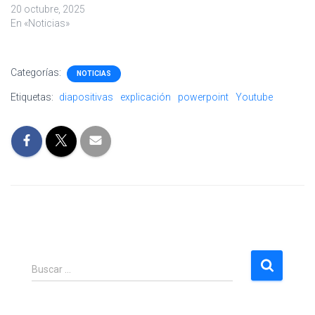
20 octubre, 2025
En «Noticias»
Categorías:
NOTICIAS
Etiquetas:
diapositivas
explicación
powerpoint
Youtube
B
Buscar …
u
s
c