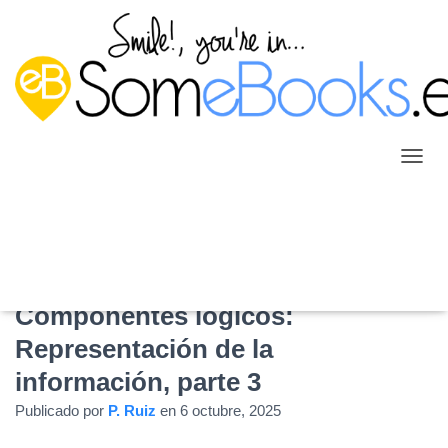
C
A
M
B
I
A
R
M
Componentes lógicos:
O
Representación de la
D
O
información, parte 3
D
E
Publicado por
P. Ruiz
en
6 octubre, 2025
N
A