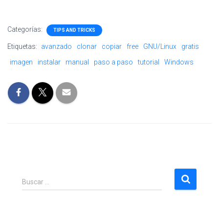
Categorías:
TIPS AND TRICKS
Etiquetas:
avanzado
clonar
copiar
free
GNU/Linux
gratis
imagen
instalar
manual
paso a paso
tutorial
Windows
B
Buscar …
u
s
c