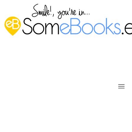
C
Clonezilla: la herramienta libre
A
M
que recupera nuestro sistema
B
I
tras un desastre
A
Publicado por
P. Ruiz
en
23 enero, 2017
R
M