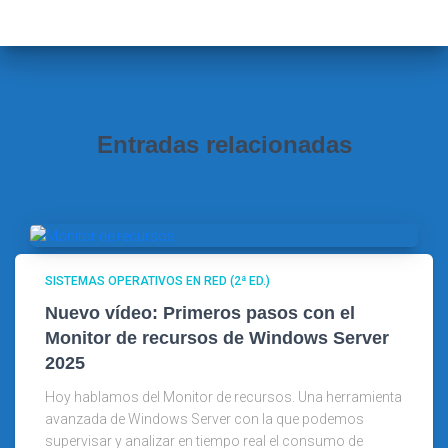
a
r
:
Entradas relacionadas
SISTEMAS OPERATIVOS EN RED (2ª ED.)
Nuevo vídeo: Primeros pasos con el
Monitor de recursos de Windows Server
2025
Hoy hablamos del Monitor de recursos. Una herramienta
avanzada de Windows Server con la que podemos
supervisar y analizar en tiempo real el consumo de