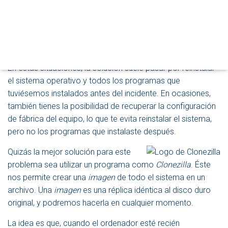
O
A medida que utilizas un sistema operativo, es posible que
D
vaya perdiendo rendimiento (en algunos sistemas es
O
incluso habitual). En otros casos, un virus, o cualquier otra
D
E
situación catastrófica, puede dejar el sistema inservible.
N
A
En estas situaciones, la solución suele pasar por reinstalar
V
el sistema operativo y todos los programas que
E
tuviésemos instalados antes del incidente. En ocasiones,
G
A
también tienes la posibilidad de recuperar la configuración
C
de fábrica del equipo, lo que te evita reinstalar el sistema,
I
pero no los programas que instalaste después.
Ó
N
Quizás la mejor solución para este
problema sea utilizar un programa como
Clonezilla
. Éste
nos permite crear una
imagen
de todo el sistema en un
archivo. Una
imagen
es una réplica idéntica al disco duro
original, y podremos hacerla en cualquier momento.
La idea es que, cuando el ordenador esté recién