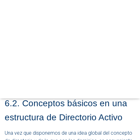
B
I
A
R
M
O
D
O
D
Capítulo 6: Dominios en Windows
E
N
Server
A
V
Publicado por
P. Ruiz
en
14 julio, 2025
E
G
A
C
6.2. Conceptos básicos en una
I
Ó
N
estructura de Directorio Activo
Una vez que disponemos de una idea global del concepto