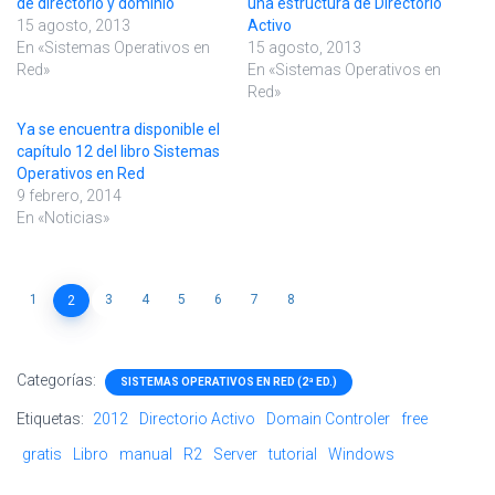
de directorio y dominio
una estructura de Directorio
15 agosto, 2013
Activo
En «Sistemas Operativos en
15 agosto, 2013
Red»
En «Sistemas Operativos en
Red»
Ya se encuentra disponible el
capítulo 12 del libro Sistemas
Operativos en Red
9 febrero, 2014
En «Noticias»
1
3
4
5
6
7
8
2
Categorías:
SISTEMAS OPERATIVOS EN RED (2ª ED.)
Etiquetas:
2012
Directorio Activo
Domain Controler
free
gratis
Libro
manual
R2
Server
tutorial
Windows