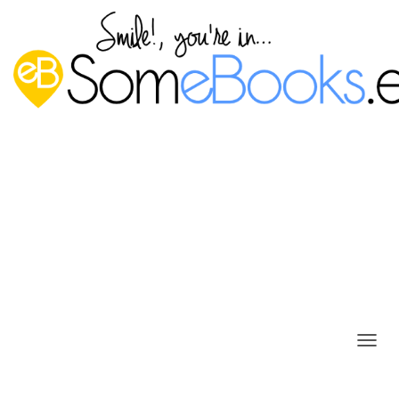
C
A
M