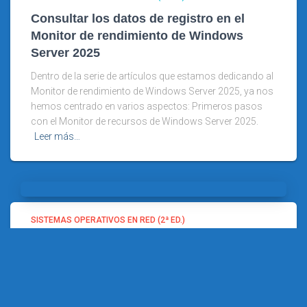
Consultar los datos de registro en el
Monitor de rendimiento de Windows
Server 2025
Dentro de la serie de artículos que estamos dedicando al
Monitor de rendimiento de Windows Server 2025, ya nos
hemos centrado en varios aspectos: Primeros pasos
con el Monitor de recursos de Windows Server 2025.
Leer más…
SISTEMAS OPERATIVOS EN RED (2ª ED.)
Nuevo vídeo: Programar una tarea que
responda a un evento en Windows Server
2025
Llevamos unos días hablando de dos cuestiones