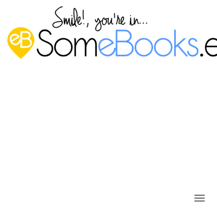
Administrar la memoria virtual en
Windows 8.1
Publicado por
P. Ruiz
en
9 julio, 2015
C
Como probablemente sepas, la
memoria virtual
es un
A