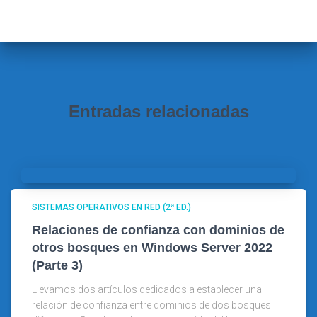
c
a
r
:
Entradas relacionadas
SISTEMAS OPERATIVOS EN RED (2ª ED.)
Relaciones de confianza con dominios de
otros bosques en Windows Server 2022
(Parte 3)
Llevamos dos artículos dedicados a establecer una
relación de confianza entre dominios de dos bosques