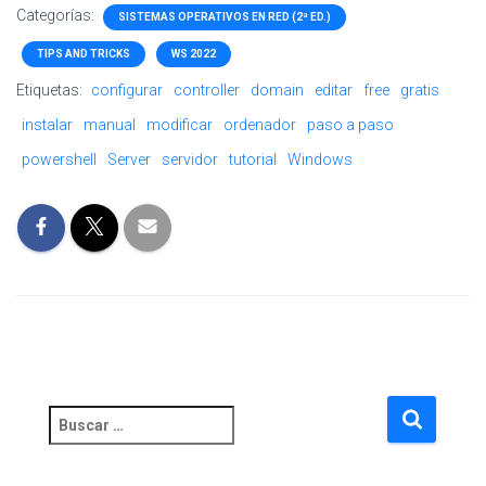
Categorías:
SISTEMAS OPERATIVOS EN RED (2ª ED.)
TIPS AND TRICKS
WS 2022
Etiquetas:
configurar
controller
domain
editar
free
gratis
instalar
manual
modificar
ordenador
paso a paso
powershell
Server
servidor
tutorial
Windows
B
u
s